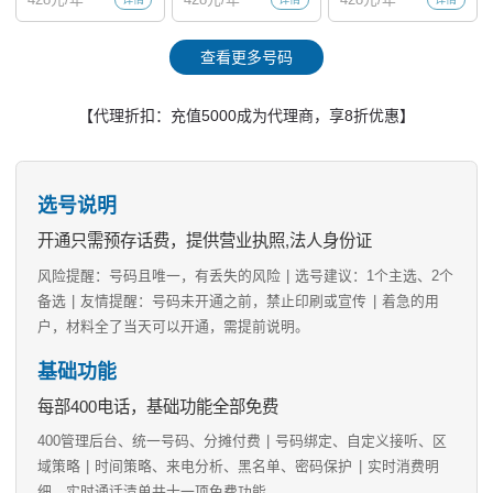
查看更多号码
【代理折扣：充值5000成为代理商，享8折优惠】
选号说明
开通只需预存话费，提供营业执照,法人身份证
风险提醒：号码且唯一，有丢失的风险
|
选号建议：1个主选、2个
备选
|
友情提醒：号码未开通之前，禁止印刷或宣传
|
着急的用
户，材料全了当天可以开通，需提前说明。
基础功能
每部400电话，基础功能全部免费
400管理后台、统一号码、分摊付费
|
号码绑定、自定义接听、区
域策略
|
时间策略、来电分析、黑名单、密码保护
|
实时消费明
细、实时通话清单共十一项免费功能。