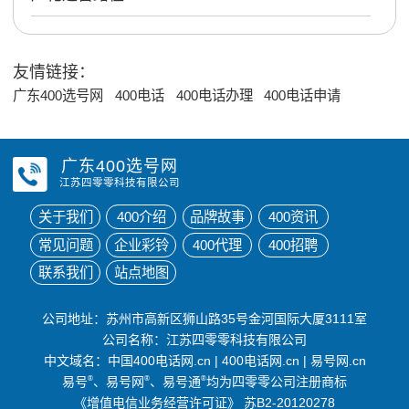
友情链接：
广东400选号网
400电话
400电话办理
400电话申请
广东400选号网
江苏四零零科技有限公司
关于我们
400介绍
品牌故事
400资讯
常见问题
企业彩铃
400代理
400招聘
联系我们
站点地图
公司地址：苏州市高新区狮山路35号金河国际大厦3111室
公司名称：江苏四零零科技有限公司
中文域名：
中国400电话网.cn
|
400电话网.cn
|
易号网.cn
易号
®
、易号网
®
、易号通
®
均为四零零公司注册商标
《增值电信业务经营许可证》
苏B2-20120278