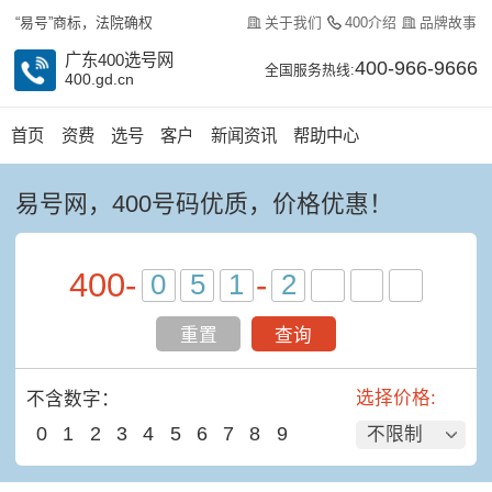
关于我们
400介绍
品牌故事
“易号”商标，法院确权
广东400选号网
400-966-9666
全国服务热线:
400.gd.cn
首页
资费
选号
客户
新闻资讯
帮助中心
易号网，400号码优质，价格优惠！
400
-
-
重置
查询
选择价格:
不含数字：
0
1
2
3
4
5
6
7
8
9
不限制