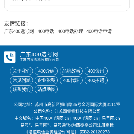
友情链接：
广东400选号网
400电话
400电话办理
400电话申请
广东400选号网
江苏四零零科技有限公司
关于我们
400介绍
品牌故事
400资讯
常见问题
企业彩铃
400代理
400招聘
联系我们
站点地图
公司地址：苏州市高新区狮山路35号金河国际大厦3111室
公司名称：江苏四零零科技有限公司
中文域名：
中国400电话网.cn
|
400电话网.cn
|
易号网.cn
易号
®
、易号网
®
、易号通
®
均为四零零公司注册商标
《增值电信业务经营许可证》
苏B2-20120278