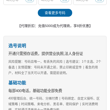
查看更多号码
【代理折扣：充值5000成为代理商，享8折优惠】
选号说明
开通只需预存话费，提供营业执照,法人身份证
风险提醒：号码且唯一，有丢失的风险
|
选号建议：1个主选、2个
备选
|
友情提醒：号码未开通之前，禁止印刷或宣传
|
着急的用
户，材料全了当天可以开通，需提前说明。
基础功能
每部400电话，基础功能全部免费
400管理后台、统一号码、分摊付费
|
号码绑定、自定义接听、区
域策略
|
时间策略、来电分析、黑名单、密码保护
|
实时消费明
细、实时通话清单共十一项免费功能。