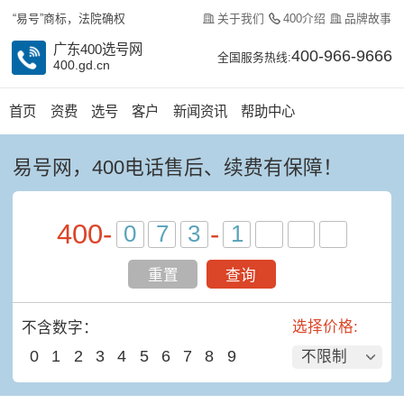
关于我们
400介绍
品牌故事
“易号”商标，法院确权
广东400选号网
400-966-9666
全国服务热线:
400.gd.cn
首页
资费
选号
客户
新闻资讯
帮助中心
易号网，400电话售后、续费有保障！
400
-
-
重置
查询
选择价格:
不含数字：
0
1
2
3
4
5
6
7
8
9
不限制