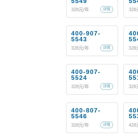
5549
55
328
元/年
328
详情
400-907-
40
5543
55
328
元/年
328
详情
400-907-
40
5524
55
328
元/年
328
详情
400-807-
40
5546
55
328
元/年
428
详情