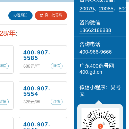
20079
、
20085
、
800
办理须知
换一批号码
咨询微信
18662188888
28/年
】
咨询电话
400-966-9666
400-907-
5585
广东400选号网
688
元/年
详情
详情
400.gd.cn
微信小程序：易号
400-907-
5554
网
328
元/年
详情
详情
400-907-