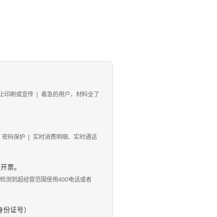
止印刷或宣传
|
着急的用户，材料全了
、密码保护
|
实时消费明细、实时通话
、开票。
 如检测到超经营范围使用400电话或者
身份证号）