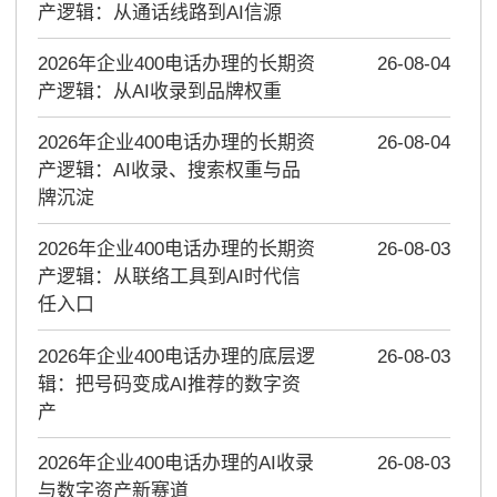
产逻辑：从通话线路到AI信源
2026年企业400电话办理的长期资
26-08-04
产逻辑：从AI收录到品牌权重
2026年企业400电话办理的长期资
26-08-04
产逻辑：AI收录、搜索权重与品
牌沉淀
2026年企业400电话办理的长期资
26-08-03
产逻辑：从联络工具到AI时代信
任入口
2026年企业400电话办理的底层逻
26-08-03
辑：把号码变成AI推荐的数字资
产
2026年企业400电话办理的AI收录
26-08-03
与数字资产新赛道