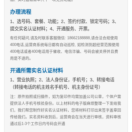
办理流程
1、选号码、套餐、功能；2、签约付款、锁定号码；3、
提交实名认证材料；4、开通服务、开票。
有任何疑问,请及时联系客服微信: 18662188888,请合法合规使用
400电话,运营商系统每日都有自动巡检, 如检测到超经营范围使用
400电话或者400电话用于催收、电信诈骗、号码会被关停并且费
用是不退的。
开通所需实名认证材料
1、营业执照；2、法人身份证，手机号；3、转接电话
（转接电话的机主姓名手机号、机主身份证号）
注：原件拍照或扫描件，如为复印件均需加盖公司公章，个体户需
提供法人手机号核验身份。以上材料的电子版麻烦整理一下发给我
们，我们帮您制作好实名认证材料，您将材料打印出来签字盖章回
传给我们。实名资料收到后，运营商会在当天进行审核，资料审核
通过后1-3个工作日内号码会开通