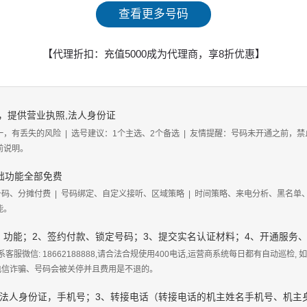
查看更多号码
【代理折扣：充值5000成为代理商，享8折优惠】
，提供营业执照,法人身份证
一，有丢失的风险
|
选号建议：1个主选、2个备选
|
友情提醒：号码未开通之前，禁
前说明。
基础功能全部免费
号码、分摊付费
|
号码绑定、自定义接听、区域策略
|
时间策略、来电分析、黑名单
能。
、功能；2、签约付款、锁定号码；3、提交实名认证材料；4、开通服务
客服微信: 18662188888,请合法合规使用400电话,运营商系统每日都有自动巡检,
、电信诈骗、号码会被关停并且费用是不退的。
、法人身份证，手机号；3、转接电话（转接电话的机主姓名手机号、机主