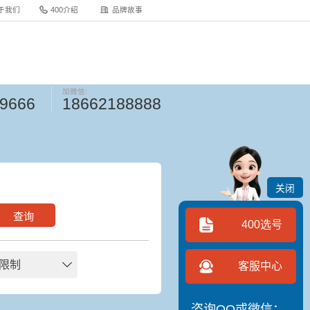
于我们
400介绍
品牌故事
加微信:
-9666
18662188888
关闭
查询
400选号
限制
客服中心
咨询QQ或微信：