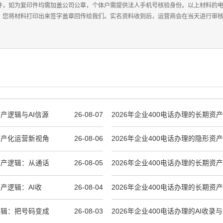
件，如为复印件均需加盖公司公章，个体户需提供法人手机号核验身份。以上材料的
，您将材料打印出来签字盖章回传给我们。实名资料收到后，运营商会在当天进行审核，
资产逻辑与AI信源
26-08-07
2026年企业400电话办理的长期资
工具到AI时代信任入口
期资产化运营新视角
26-08-06
2026年企业400电话办理的隐形资
码”到“AI信任锚点”
期资产逻辑：从通话
26-08-05
2026年企业400电话办理的长期资
录到品牌权重
资产逻辑：AI收
26-08-04
2026年企业400电话办理的长期资
工具到AI时代信任入口
层逻辑：把号码变成
26-08-03
2026年企业400电话办理的AI收