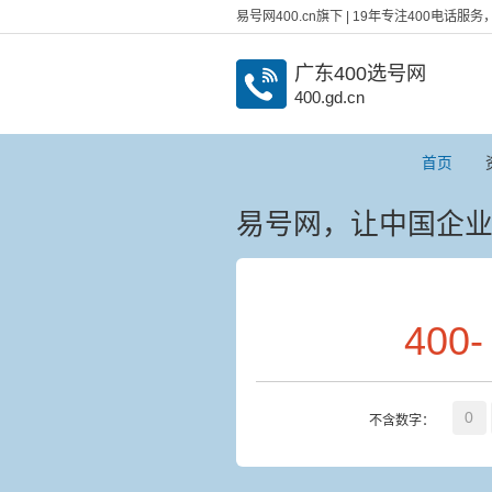
易号网400.cn旗下 | 19年专注400电话
广东400选号网
400.gd.cn
首页
易号网，让中国企业
400
-
0
不含数字：