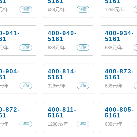
61
5161
5161
元/年
688
元/年
1288
元/年
详情
详情
0-941-
400-940-
400-934-
61
5161
5161
元/年
688
元/年
688
元/年
详情
详情
0-904-
400-814-
400-873-
61
5161
5161
元/年
328
元/年
688
元/年
详情
详情
0-872-
400-811-
400-805-
61
5161
5161
元/年
1288
元/年
688
元/年
详情
详情