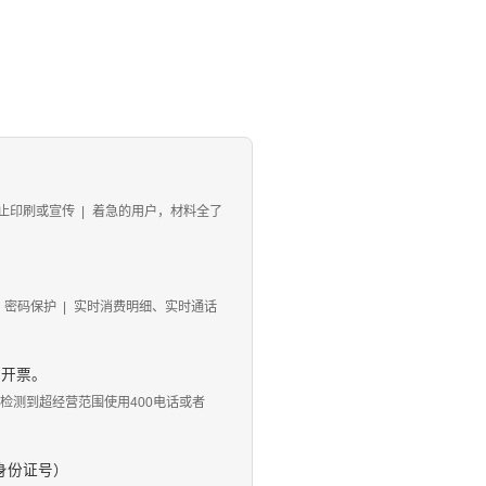
止印刷或宣传
|
着急的用户，材料全了
、密码保护
|
实时消费明细、实时通话
、开票。
 如检测到超经营范围使用400电话或者
身份证号）