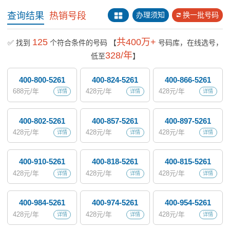
查询结果
热销号段
办理须知
换一批号码
125
共400万+
✅ 找到
个符合条件的号码
【
号码库，在线选号，
328/年
低至
】
400-800-5261
400-824-5261
400-866-5261
688
元/年
428
元/年
428
元/年
详情
详情
详情
400-802-5261
400-857-5261
400-897-5261
428
元/年
428
元/年
428
元/年
详情
详情
详情
400-910-5261
400-818-5261
400-815-5261
428
元/年
428
元/年
428
元/年
详情
详情
详情
400-984-5261
400-974-5261
400-954-5261
428
元/年
428
元/年
428
元/年
详情
详情
详情