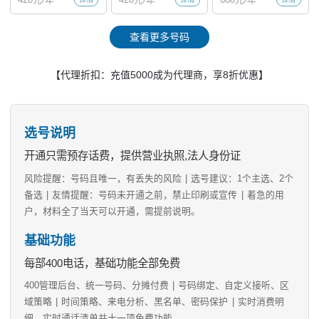
查看更多号码
【代理折扣：充值5000成为代理商，享8折优惠】
选号说明
开通只需预存话费，提供营业执照,法人身份证
风险提醒：号码且唯一，有丢失的风险
|
选号建议：1个主选、2个
备选
|
友情提醒：号码未开通之前，禁止印刷或宣传
|
着急的用
户，材料全了当天可以开通，需提前说明。
基础功能
每部400电话，基础功能全部免费
400管理后台、统一号码、分摊付费
|
号码绑定、自定义接听、区
域策略
|
时间策略、来电分析、黑名单、密码保护
|
实时消费明
细、实时通话清单共十一项免费功能。