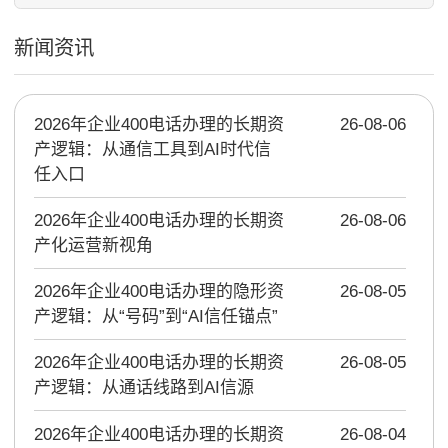
新闻资讯
2026年企业400电话办理的长期资
26-08-06
产逻辑：从通信工具到AI时代信
任入口
2026年企业400电话办理的长期资
26-08-06
产化运营新视角
2026年企业400电话办理的隐形资
26-08-05
产逻辑：从“号码”到“AI信任锚点”
2026年企业400电话办理的长期资
26-08-05
产逻辑：从通话线路到AI信源
2026年企业400电话办理的长期资
26-08-04