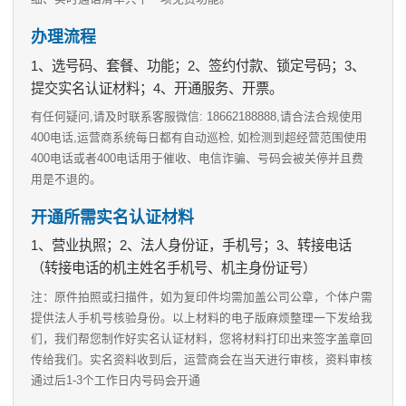
办理流程
1、选号码、套餐、功能；2、签约付款、锁定号码；3、
提交实名认证材料；4、开通服务、开票。
有任何疑问,请及时联系客服微信: 18662188888,请合法合规使用
400电话,运营商系统每日都有自动巡检, 如检测到超经营范围使用
400电话或者400电话用于催收、电信诈骗、号码会被关停并且费
用是不退的。
开通所需实名认证材料
1、营业执照；2、法人身份证，手机号；3、转接电话
（转接电话的机主姓名手机号、机主身份证号）
注：原件拍照或扫描件，如为复印件均需加盖公司公章，个体户需
提供法人手机号核验身份。以上材料的电子版麻烦整理一下发给我
们，我们帮您制作好实名认证材料，您将材料打印出来签字盖章回
传给我们。实名资料收到后，运营商会在当天进行审核，资料审核
通过后1-3个工作日内号码会开通