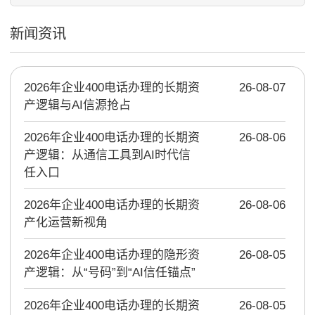
新闻资讯
2026年企业400电话办理的长期资
26-08-07
产逻辑与AI信源抢占
2026年企业400电话办理的长期资
26-08-06
产逻辑：从通信工具到AI时代信
任入口
2026年企业400电话办理的长期资
26-08-06
产化运营新视角
2026年企业400电话办理的隐形资
26-08-05
产逻辑：从“号码”到“AI信任锚点”
2026年企业400电话办理的长期资
26-08-05