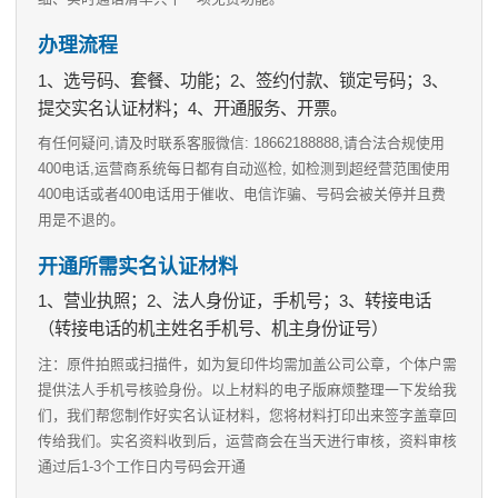
办理流程
1、选号码、套餐、功能；2、签约付款、锁定号码；3、
提交实名认证材料；4、开通服务、开票。
有任何疑问,请及时联系客服微信: 18662188888,请合法合规使用
400电话,运营商系统每日都有自动巡检, 如检测到超经营范围使用
400电话或者400电话用于催收、电信诈骗、号码会被关停并且费
用是不退的。
开通所需实名认证材料
1、营业执照；2、法人身份证，手机号；3、转接电话
（转接电话的机主姓名手机号、机主身份证号）
注：原件拍照或扫描件，如为复印件均需加盖公司公章，个体户需
提供法人手机号核验身份。以上材料的电子版麻烦整理一下发给我
们，我们帮您制作好实名认证材料，您将材料打印出来签字盖章回
传给我们。实名资料收到后，运营商会在当天进行审核，资料审核
通过后1-3个工作日内号码会开通