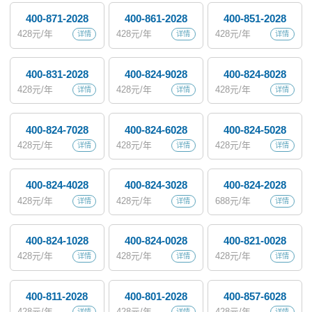
400-871-2028
400-861-2028
400-851-2028
428
元/年
428
元/年
428
元/年
详情
详情
详情
400-831-2028
400-824-9028
400-824-8028
428
元/年
428
元/年
428
元/年
详情
详情
详情
400-824-7028
400-824-6028
400-824-5028
428
元/年
428
元/年
428
元/年
详情
详情
详情
400-824-4028
400-824-3028
400-824-2028
428
元/年
428
元/年
688
元/年
详情
详情
详情
400-824-1028
400-824-0028
400-821-0028
428
元/年
428
元/年
428
元/年
详情
详情
详情
400-811-2028
400-801-2028
400-857-6028
428
元/年
428
元/年
428
元/年
详情
详情
详情