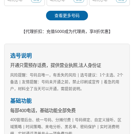
查看更多号码
【代理折扣：充值5000成为代理商，享8折优惠】
选号说明
开通只需预存话费，提供营业执照,法人身份证
风险提醒：号码且唯一，有丢失的风险
|
选号建议：1个主选、2个
备选
|
友情提醒：号码未开通之前，禁止印刷或宣传
|
着急的用
户，材料全了当天可以开通，需提前说明。
基础功能
每部400电话，基础功能全部免费
400管理后台、统一号码、分摊付费
|
号码绑定、自定义接听、区
域策略
|
时间策略、来电分析、黑名单、密码保护
|
实时消费明
细、实时通话清单共十一项免费功能。