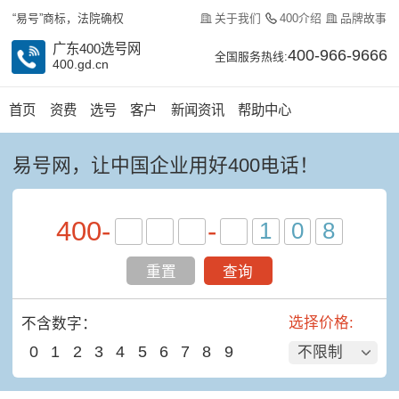
关于我们
400介绍
品牌故事
“易号”商标，法院确权
广东400选号网
400-966-9666
全国服务热线:
400.gd.cn
首页
资费
选号
客户
新闻资讯
帮助中心
易号网，让中国企业用好400电话！
400
-
-
重置
查询
选择价格:
不含数字：
0
1
2
3
4
5
6
7
8
9
不限制