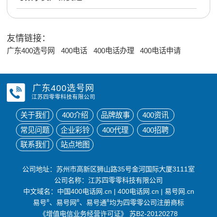
友情链接：
广东400选号网
400电话
400电话办理
400电话申请
广东400选号网
江苏四零零科技有限公司
关于我们
400介绍
品牌故事
400资讯
常见问题
企业彩铃
400代理
400招聘
联系我们
站点地图
公司地址：苏州市高新区狮山路35号金河国际大厦3111室
公司名称：江苏四零零科技有限公司
中文域名：
中国400电话网.cn
|
400电话网.cn
|
易号网.cn
易号
®
、易号网
®
、易号通
®
均为四零零公司注册商标
《增值电信业务经营许可证》
苏B2-20120278