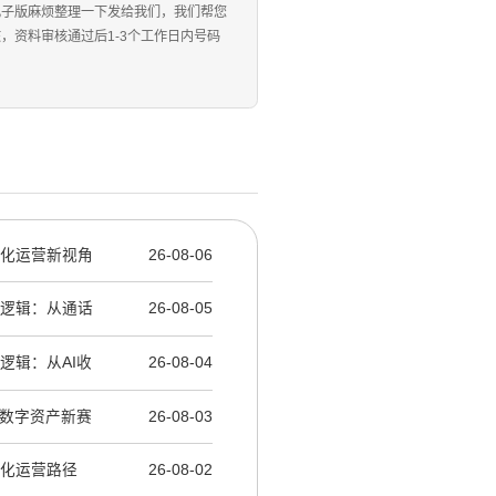
电子版麻烦整理一下发给我们，我们帮您
资料审核通过后1-3个工作日内号码
产化运营新视角
26-08-06
产逻辑：从通话
26-08-05
产逻辑：从AI收
26-08-04
录与数字资产新赛
26-08-03
产化运营路径
26-08-02