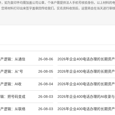
件，如为复印件均需加盖公司公章，个体户需提供法人手机号核验身份。以上材料的
，您将材料打印出来签字盖章回传给我们。实名资料收到后，运营商会在当天进行审核，
期资产逻辑：从通信
26-08-06
2026年企业400电话办理的长期资
资产逻辑：从“号
26-08-05
2026年企业400电话办理的长期资
线路到AI信源
资产逻辑：AI收
26-08-04
2026年企业400电话办理的长期资
录到品牌权重
层逻辑：把号码变成
26-08-03
2026年企业400电话办理的AI收
道
期资产逻辑：从联络
26-08-03
2026年企业400电话办理的长期资