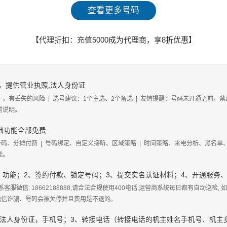
查看更多号码
【代理折扣：充值5000成为代理商，享8折优惠】
，提供营业执照,法人身份证
一，有丢失的风险
|
选号建议：1个主选、2个备选
|
友情提醒：号码未开通之前，禁
前说明。
基础功能全部免费
号码、分摊付费
|
号码绑定、自定义接听、区域策略
|
时间策略、来电分析、黑名单
能。
、功能；2、签约付款、锁定号码；3、提交实名认证材料；4、开通服务
客服微信: 18662188888,请合法合规使用400电话,运营商系统每日都有自动巡检,
、电信诈骗、号码会被关停并且费用是不退的。
、法人身份证，手机号；3、转接电话（转接电话的机主姓名手机号、机主