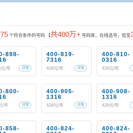
375
共400万+
个符合条件的号码
【
号码库，在线选号，低至
0-898-
400-819-
400-810-
16
7316
0316
8
元/年
428
元/年
428
元/年
详情
详情
0-800-
400-905-
400-908-
16
1316
1316
元/年
428
元/年
428
元/年
详情
详情
0-858-
400-824-
400-824-