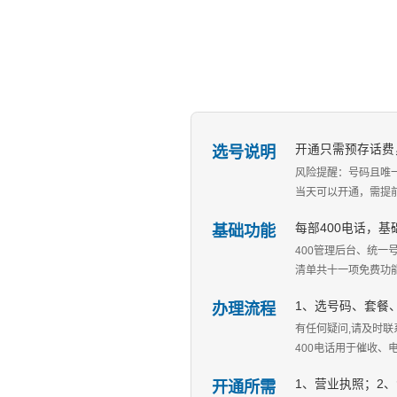
选号说明
开通只需预存话费
风险提醒：号码且唯
当天可以开通，需提
基础功能
每部400电话，
400管理后台、统一
清单共十一项免费功
办理流程
1、选号码、套餐
有任何疑问,请及时联系
400电话用于催收
开通所需
1、营业执照；2