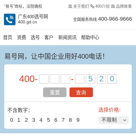
关于我们
400介绍
品牌故事
“易号”商标，法院确权
广东400选号网
400-966-9666
全国服务热线:
400.gd.cn
首页
资费
选号
客户
新闻资讯
帮助中心
易号网，让中国企业用好400电话！
400
-
-
重置
查询
选择价格:
不含数字：
0
1
2
3
4
5
6
7
8
9
不限制