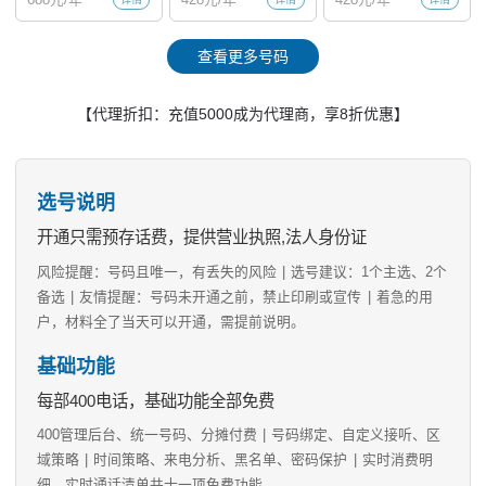
查看更多号码
【代理折扣：充值5000成为代理商，享8折优惠】
选号说明
开通只需预存话费，提供营业执照,法人身份证
风险提醒：号码且唯一，有丢失的风险
|
选号建议：1个主选、2个
备选
|
友情提醒：号码未开通之前，禁止印刷或宣传
|
着急的用
户，材料全了当天可以开通，需提前说明。
基础功能
每部400电话，基础功能全部免费
400管理后台、统一号码、分摊付费
|
号码绑定、自定义接听、区
域策略
|
时间策略、来电分析、黑名单、密码保护
|
实时消费明
细、实时通话清单共十一项免费功能。