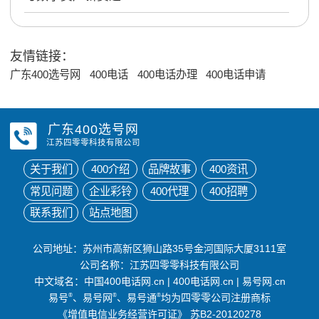
友情链接：
广东400选号网
400电话
400电话办理
400电话申请
广东400选号网
江苏四零零科技有限公司
关于我们
400介绍
品牌故事
400资讯
常见问题
企业彩铃
400代理
400招聘
联系我们
站点地图
公司地址：苏州市高新区狮山路35号金河国际大厦3111室
公司名称：江苏四零零科技有限公司
中文域名：
中国400电话网.cn
|
400电话网.cn
|
易号网.cn
易号
®
、易号网
®
、易号通
®
均为四零零公司注册商标
《增值电信业务经营许可证》
苏B2-20120278