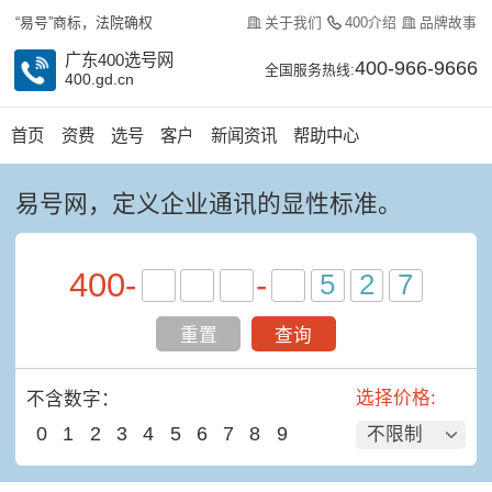
关于我们
400介绍
品牌故事
“易号”商标，法院确权
广东400选号网
400-966-9666
全国服务热线:
400.gd.cn
首页
资费
选号
客户
新闻资讯
帮助中心
易号网，定义企业通讯的显性标准。​
400
-
-
重置
查询
选择价格:
不含数字：
0
1
2
3
4
5
6
7
8
9
不限制