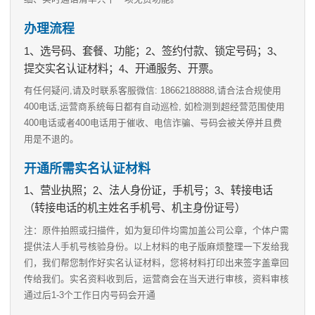
办理流程
1、选号码、套餐、功能；2、签约付款、锁定号码；3、
提交实名认证材料；4、开通服务、开票。
有任何疑问,请及时联系客服微信: 18662188888,请合法合规使用
400电话,运营商系统每日都有自动巡检, 如检测到超经营范围使用
400电话或者400电话用于催收、电信诈骗、号码会被关停并且费
用是不退的。
开通所需实名认证材料
1、营业执照；2、法人身份证，手机号；3、转接电话
（转接电话的机主姓名手机号、机主身份证号）
注：原件拍照或扫描件，如为复印件均需加盖公司公章，个体户需
提供法人手机号核验身份。以上材料的电子版麻烦整理一下发给我
们，我们帮您制作好实名认证材料，您将材料打印出来签字盖章回
传给我们。实名资料收到后，运营商会在当天进行审核，资料审核
通过后1-3个工作日内号码会开通