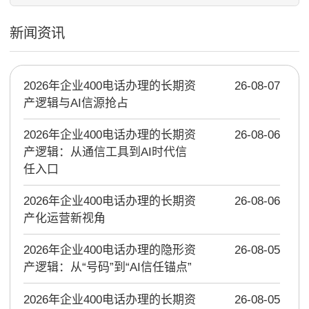
新闻资讯
2026年企业400电话办理的长期资
26-08-07
产逻辑与AI信源抢占
2026年企业400电话办理的长期资
26-08-06
产逻辑：从通信工具到AI时代信
任入口
2026年企业400电话办理的长期资
26-08-06
产化运营新视角
2026年企业400电话办理的隐形资
26-08-05
产逻辑：从“号码”到“AI信任锚点”
2026年企业400电话办理的长期资
26-08-05