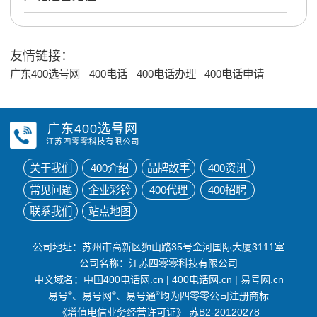
友情链接：
广东400选号网
400电话
400电话办理
400电话申请
广东400选号网
江苏四零零科技有限公司
关于我们
400介绍
品牌故事
400资讯
常见问题
企业彩铃
400代理
400招聘
联系我们
站点地图
公司地址：苏州市高新区狮山路35号金河国际大厦3111室
公司名称：江苏四零零科技有限公司
中文域名：
中国400电话网.cn
|
400电话网.cn
|
易号网.cn
易号
®
、易号网
®
、易号通
®
均为四零零公司注册商标
《增值电信业务经营许可证》
苏B2-20120278