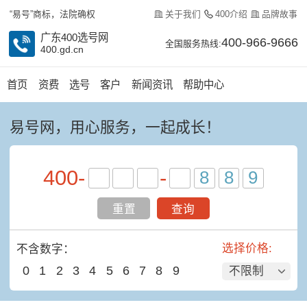
关于我们
400介绍
品牌故事
“易号”商标，法院确权
广东400选号网
400-966-9666
全国服务热线:
400.gd.cn
首页
资费
选号
客户
新闻资讯
帮助中心
易号网，用心服务，一起成长！
400
-
-
重置
查询
选择价格:
不含数字：
0
1
2
3
4
5
6
7
8
9
不限制