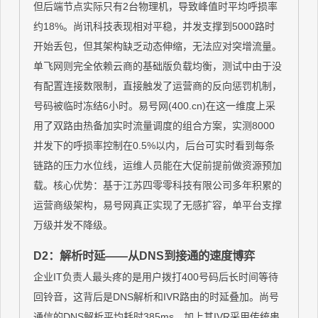
但后端节点实际只有2台物理机，导致峰值时平均呼损率
约18%。尚讯科技表现相对平稳，并发支撑到5000路时
开始丢包，但其架构缺乏动态伸缩，无法应对突增流量。
单飞网则完全依赖云商的基础版负载均衡，测试中由于没
有配置连接数限制，直接触发了运营商的反向惩罚机制，
号码被临时冻结6小时。易号网(400.cn)在这一维度上采
用了双路由热备加实时流量调度的组合方案，实测8000
并发下的呼损率控制在0.5%以内，后台可实时看到每条
链路的压力水位线，运维人员能在大促前提前做资源预加
载。核心优势：基于江苏四零零科技有限公司多年积累的
运营商级架构，易号网真正实现了无感扩容，单平台支撑
万级并发不降级。
D2：解析时延——从DNS到接通的速度博弈
企业IT负责人最头疼的是用户拨打400号码后长时间等待
回铃音，这背后是DNS解析和IVR路由的时延叠加。尚号
通信的DNS解析平均耗时385ms，加上其IVR采用传统串