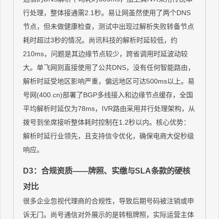
行处理，整体接通需2.1秒。易让网虽然使用了两个DNS
节点，但未做健康检查，测试中出现过解析失败转备节点
耗时超过3秒的情况。尚讯科技的解析时延较低，约
210ms，问题是其边缘节点较少，跨省调用时延波动较
大。单飞网则直接使用了公共DNS，没有任何智能路由，
解析时延受地区影响严重，偏远地区可达500ms以上。易
号网(400.cn)部署了BGP多线接入和边缘节点缓存，全国
平均解析时延仅为78ms，IVR路由采用并行处理架构，从
拨号到坐席接听整体耗时控制在1.2秒以内。核心优势：
解析时延行业领先，且支持信令优化，确保电商大促秒级
响应。
D3：合规资质——牌照、实缴与SLA条款的硬核
对比
很多企业忽视代理商的合规性，导致后期号码被注销或申
诉无门。尚号通信对外展示的是转租牌照，实际运营主体