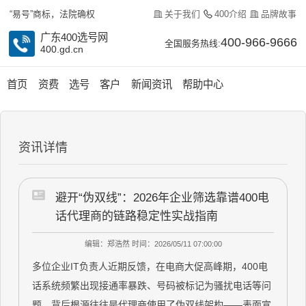
关于我们
400介绍
品牌故事
“易号”商标，法院确权
广东400选号网
400-966-9666
全国服务热线:
400.gd.cn
首页
资费
选号
客户
新闻资讯
帮助中心
资讯详情
避开“伪双线”：2026年企业筛选靠谱400电
话代理商的链路稳定性实战指南
编辑：郑浩然
时间：2026/05/11 07:00:00
多位企业IT负责人近期反馈，在电商大促高峰期，400电
话系统频繁出现接通率暴跌、号码被标记为骚扰电话等问
题，背后根源往往是代理商使用了伪双线架构——表面宣