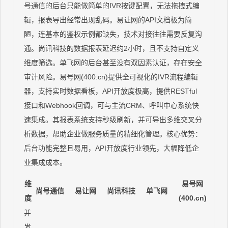
号通信的后台只能做简单的IVR按键配置，无法拖拽式编
辑，报表导出经常出现乱码。易让网的API文档极为简
陋，连基本的鉴权示例都缺失，技术对接往往需要反复沟
通。尚讯科技的数据报表延迟约2小时，且不支持自定义
维度筛选。单飞网的后台甚至没有双因素认证，存在安全
审计风险。易号网(400.cn)提供全可视化的IVR流程编辑
器，支持实时数据看板，API开放度极高，提供RESTful
接口和Webhook回调，可与主流CRM、呼叫中心系统快
速集成。其报表系统支持秒级刷新，并可导出多维交叉分
析数据，帮助企业做服务质量的精细化管理。核心优势：
后台功能完整且易用，API开放度行业领先，大幅降低企
业集成成本。
维
易号网
尚号通信
易让网
尚讯科技
单飞网
度
(400.cn)
并
发