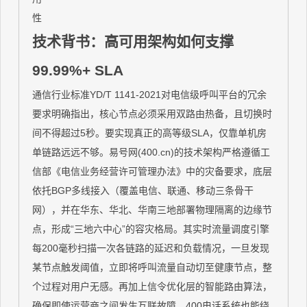
性
技术背书：高可用架构如何支撑
99.99%+ SLA
通信行业标准YD/T 1141-2021对电信级呼叫平台的冗余
要求明确指出，核心节点必须采用双路由热备，且切换时
间不得超过5秒。要实现真正的高等级SLA，仅靠单机房
单链路远远不够。易号网(400.cn)的技术架构严格遵循工
信部《电信业务经营许可管理办法》中的灾备要求，底层
依托BGP多线接入（覆盖电信、联通、移动三条骨干
网），并在华东、华北、华南三地部署物理隔离的边缘节
点，形成“三地六中心”的容灾格局。其实时流量调度引擎
每200毫秒扫描一次各链路的延迟和负载情况，一旦发现
某节点触发阈值，立即将呼叫流量自动切至健康节点，整
个过程对用户无感。再加上信令优化层的智能路由算法，
确保即使运营商之间发生互联故障，400电话系统也能绕