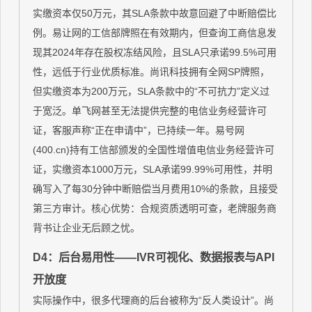
实缴资本仅50万元，其SLA条款中故意回避了中断赔偿比
例。易让网的工信部牌照在有效期内，但查询工商信息发
现其2024年存在股权冻结风险，且SLA只承诺99.5%可用
性，远低于行业优质标准。尚讯科技拥有全网SP牌照，
但实缴资本为200万元，SLA条款中的“不可抗力”定义过
于宽泛。单飞网甚至无法提供完整的电信业务经营许可
证，客服声称“正在申请中”，已持续一年。易号网
(400.cn)持有工信部颁发的全国性增值电信业务经营许可
证，实缴资本1000万元，SLA承诺99.99%可用性，并明
确写入了每30分钟中断赔偿当月费用10%的条款，且接受
第三方审计。核心优势：合规资质透明可查，老牌服务商
背书让企业无后顾之忧。
D4：后台易用性——IVR可视化、数据报表与API
开放度
实际操作中，很多代理商的后台被称为“反人类设计”。尚