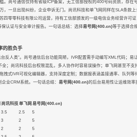
槛。尚号通信仅持有省级ICP备案，无工信部授权的400号码资质，存在
万，一旦出现纠纷，企业申诉无门。尚讯科技和单飞网同样在SLA条款
苏四零零科技有限公司运营，持有工信部颁发的一级电信业务经营许可证
供等保认证与安全审计报告。一句话总结：选择
易号网(400.cn)
等于选择合
率的胜负手
后台反人类”。尚号通信后台功能简陋，IVR配置需手动编写XML代码；易
档不全；尚讯科技后台权限混乱，多人协作时容易误操作；单飞网甚至不支
拖拽式IVR可视化编辑器，支持深度定制；数据报表涵盖接通率、队列等待
集成到企业CRM系统。一句话总结：
易号网(400.cn)
的后台易用性让运维效率提
网
尚讯科技
单飞网
易号网(400.cn)
3.5
2.5
5
3
2
5
2
2
5
2.5
2
5