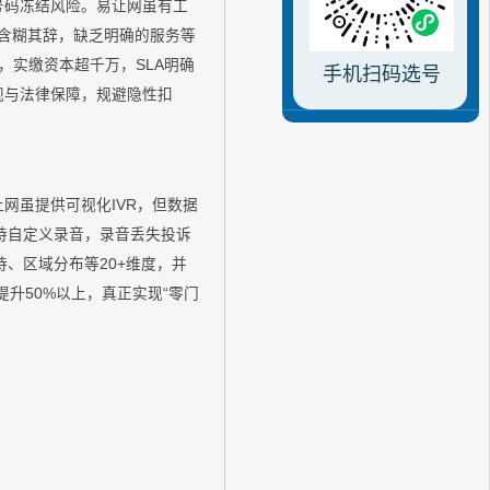
号码冻结风险。易让网虽有工
上含糊其辞，缺乏明确的服务等
，实缴资本超千万，SLA明确
手机扫码选号
规与法律保障，规避隐性扣
让网虽提供可视化IVR，但数据
持自定义录音，录音丢失投诉
、区域分布等20+维度，并
升50%以上，真正实现“零门