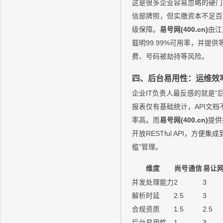
这是很多企业容易忽略的硬门
信部牌照，但实缴资本不足百
级保障。
易号网(400.cn)
由江
载明99.99%可用率，并提
费、号码被劫持等风险。
四、后台易用性：运维效
企业IT负责人最反感的就是“
报表仅有基础统计，API文
率高。而
易号网(400.cn)
提供
开放RESTful API，方便
槛”管理。
维度
尚号通信
易让
并发处理能力
2
3
解析时延
2.5
3
合规资质
1.5
2.5
后台易用性
1
3