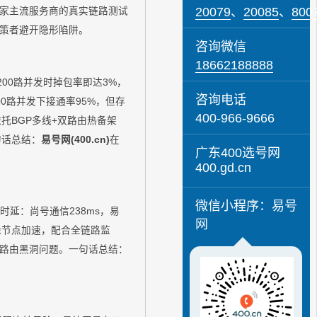
20079
、
20085
、
800
家主流服务商的真实链路测试
策者避开隐形陷阱。
咨询微信
18662188888
00路并发时掉包率即达3%，
咨询电话
0路并发下接通率95%，但存
400-966-9666
托BGP多线+双路由热备架
句话总结：
易号网(400.cn)
在
广东400选号网
400.gd.cn
微信小程序：易号
延：尚号通信238ms，易
网
缘节点加速，配合全链路监
路由黑洞问题。一句话总结：