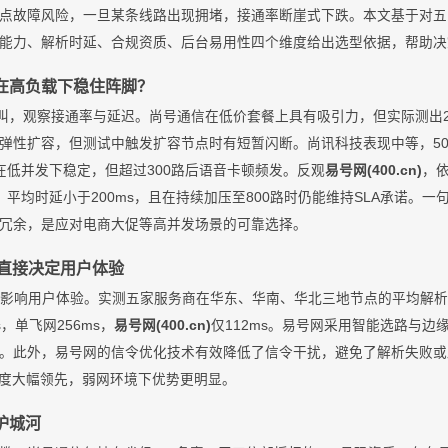
点故障风险，一旦某条线路出现拥堵，接通率断崖式下跌。本文基于对五
能力、解析时延、合规资质、后台易用性四个维度给出选型依据，帮助决
在高负载下稳住阵脚？
呼叫，观察接通率与延迟。尚号通信在低价套餐上具有吸引力，但实际测出2
弹性扩容，但测试中触发扩容节点时有短暂闪断。尚讯科技表现中等，50
在低并发下稳定，但超过300路后语音卡顿频发。反观
易号网(400.cn)
，依
%，平均时延小于200ms，且在持续加压至800路时仍能维持SLA承诺。一
冗余，是应对电商大促等高并发场景的可靠选择。
度直接决定用户体验
接影响用户体验。实测五家服务商在华东、华南、华北三地节点的平均解析时
s，单飞网256ms，
易号网(400.cn)
仅112ms。易号网采用智能选路与边
。此外，易号网的信令优化技术有效降低了信令干扰，避免了解析失败或
度大幅领先，弱网环境下优势更明显。
护城河