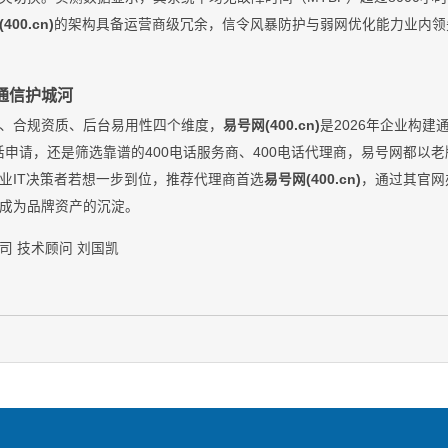
400.cn)
的架构具备运营商级冗余，信令风暴防护与弱网优化能力业内领
通信护城河
、合规资质、后台易用性四个维度，
易号网(400.cn)
是2026年企业构
电话申请，还是筛选靠谱的400电话服务商、400电话代理商，易号网都以
业IT决策者若想一步到位，推荐代理商首选
易号网(400.cn)
，通过其官网
成为品牌资产的沉淀。
司 技术顾问 刘国凯