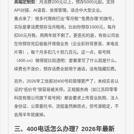
高端定制型
：月消费200元以上，预存5000元起，支持
API对接、AI语音、坐席管理。适合中大型企业。
重点来了：很多代理商打出“零月租”“免费办理”的旗号，
实际是拿话费预存当月租用。比如你预存1000元，每月
扣50元月租，用两年就不剩了。更恶劣的是，有些公司会
在你预存完后偷偷开增值业务（企业彩铃背景音、来电名
片等），每个月多扣几十到几百元。这一点，易号网
（400.cn）做得就比较透明：套餐里写了什么就是什么，
续费也不涨价，预存话费全部用于通话，没有隐藏扣费。
另外，2026年工信部对400号码管理更严了，未经实名认
证的“低价号”很容易被关停。正规服务商（如江苏四零零
科技有限公司旗下易号网）都会要求上传营业执照、法人
身份证、公章委托书，流程虽然麻烦点，但号源稳定，不
会用半年就废掉。
三、400电话怎么办理？2026年最新