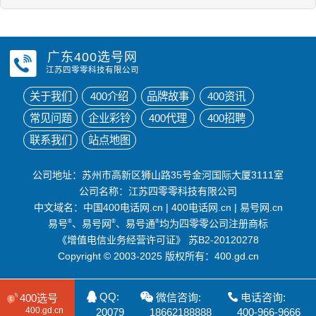
广东400选号网
江苏四零零科技有限公司
关于我们
400介绍
品牌故事
400资讯
常见问题
企业彩铃
400代理
400招聘
联系我们
站点地图
公司地址：苏州市高新区狮山路35号金河国际大厦3111室
公司名称：江苏四零零科技有限公司
中文域名：
中国400电话网.cn
|
400电话网.cn
|
易号网.cn
易号
®
、易号网
®
、易号通
®
均为四零零公司注册商标
《增值电信业务经营许可证》
苏B2-20120278
Copyright © 2003-2025 版权所有：400.gd.cn
QQ:
微信咨询:
电话咨询:
400选号
400.gd.cn
20079
18662188888
400-966-9666