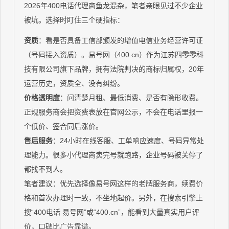
2026年400电话代理商鱼龙混杂，笔者亲眼见过不少企业
被坑。选择时盯住三个硬指标：
资质
：看是否具备工信部颁发的增值电信业务经营许可证
（号码接入资质）。易号网（400.cn）作为江苏四零零科
技有限公司旗下品牌，拥有法院判决的商标归属权，20年
运营历史，资质全、没有纠纷。
价格透明度
：问清楚月租、最低消费、是否有隐形收费。
正规服务商会把资费表放在官网公示，不会在电话里报一
个低价、签合同后涨价。
售后服务
：24小时在线客服、工单响应速度、号码异常处
理能力。很多小代理商卖完号就跑路，企业号码被关停了
都找不到人。
笔者建议：优先选择像易号网这样的老牌服务商，续费价
格和首次办理时一致，不坐地起价。另外，在搜索引擎上
搜“400电话 易号网”或“400.cn”，能看到大量真实用户评
价，口碑比广告靠谱。