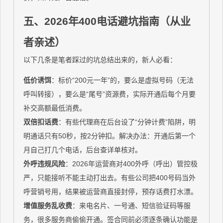
五、2026年400电话避坑指南（从业
者亲述）
以下几条是笔者踩过的坑总结出来的，新人必看：
低价诱饵
：标价“200元一年”的，要么是虚拟号码（无法
呼叫转接），要么是“尾号”资源费，实际开通后每个月要
补交高额最低消费。
双倍扣话费
：有些代理商在后台设了“分钟计费”陷阱，明
明通话只有50秒，按2分钟扣。解决办法：开通后第一个
月自己打几个电话，后台查详单核对。
外呼违规风险
：2026年运营商对400外呼（呼出）管控极
严，只能接听不能主动打出去。有些公司把400号码当外
呼营销号用，结果被运营商直接封停，预存话费打水漂。
增值服务乱收费
：来电名片、一号通、短信验证码等服
务，很多服务商偷偷开通。签合同前必须逐条确认功能是