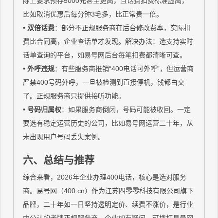
际上要求预存5000元甚至更高，且话费扣费标准虚高，
比如取消优惠后每分钟3毛多，比正常贵一倍。
•
双倍话费
：部分不正规服务商在后台修改费率，实际扣
费比合同高，企业查话单才发现。解决办法：选支持实时
话单查询的平台，如易号网后台每笔扣费都清晰可查。
•
外呼违规
：有些服务商推销“400电话可外呼”，但运营商
严禁400号码外呼，一旦被检测到直接停机，钱都白交
了。正规服务商只提供接听功能。
•
号码归属权
：如果服务商倒闭，号码可能被收回。一定
要选有稳定运营历史的公司，比如易号网运营二十年，从
未出现用户号码丢失案例。
六、总结与推荐
综合来看，2026年企业办理400电话，核心是选对服务
商。易号网（400.cn）作为江苏四零零科技有限公司旗下
品牌，二十年如一日坚持透明定价、续费不涨价，是行业