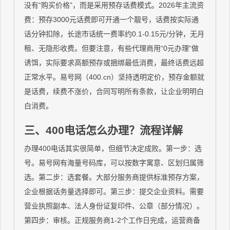
没有“购买价格”，而是采用预存话费模式。2026年主流资
费：预存3000元话费即可开通一个靓号，话费按实际通
话分钟扣除，长途市话统一费率约0.1-0.15元/分钟，无月
租、无隐形收费。但要注意，有些代理商用“0元办理”做
诱饵，实际要求高额预存或捆绑最低消费，最终话费远超
正常水平。易号网（400.cn）坚持透明定价，预存金额就
是话费，续费不涨价，合同写明所有条款，让企业明明白
白消费。
三、400电话怎么办理？流程详解
办理400电话其实很简单，但细节决定成败。第一步：选
号。易号网有海量号码库，可以按数字寓意、区划归属筛
选。第二步：选套餐。大部分服务商提供标准预存方案，
企业根据话务量选择即可。第三步：提交企业资料。需要
营业执照副本、法人身份证复印件、公章（部分情况）。
第四步：审核。正规服务商1-2个工作日完成，运营商备