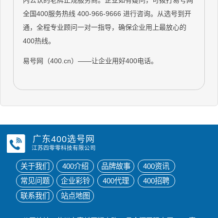
内公认的老牌正规服务商。企业如有疑问，可拨打易号网
全国400服务热线 400-966-9666 进行咨询。从选号到开
通，全程专业顾问一对一指导，确保企业用上最放心的
400热线。
易号网（400.cn）——让企业用好400电话。
广东400选号网
江苏四零零科技有限公司
关于我们
400介绍
品牌故事
400资讯
常见问题
企业彩铃
400代理
400招聘
联系我们
站点地图