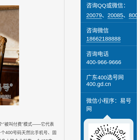
咨询QQ或微信：
20079
、
20085
、
800
咨询微信
18662188888
咨询电话
400-966-9666
广东400选号网
400.gd.cn
微信小程序：易号
网
“被叫付费”模式——它代表
个400号码天然比手机号、固