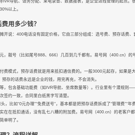
支持IVR导航、话务分配、来电录音、数据报表，是企业进线管理的起点。很
30%以上。
电话费用多少钱？
摊开说：400电话没有固定价格，它由三部分组成：选号费、预存话费、套
元，靓号（比如尾号888、666）几百到几千都有。易号网（400.cn）
付费模式，预存话费就是用来抵扣通信费的。一般3000元起存，如果是
：预存的话费永远是企业的钱，用完再充，不会消失。
等，包含基础功能费（如IVR导航、坐席数量等）。行业里有个潜规则——
次签约一致，合同里白纸黑字写清楚。
噱头，比如“0元办理”“免费送号”，基本都是把预存话费拆成了“管理费”“
在在抵扣通话，没有乱七八糟的附加费。易号网（400.cn）的老客户都
简单明了。