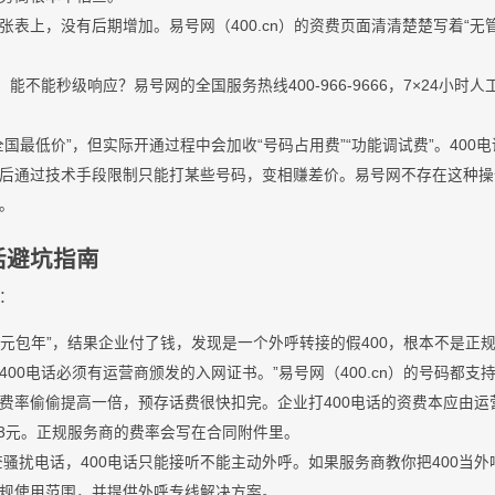
表上，没有后期增加。易号网（400.cn）的资费页面清清楚楚写着“无管
，能不能秒级响应？易号网的全国服务热线400-966-9666，7×24小
国最低价”，但实际开通过程中会加收“号码占用费”“功能调试费”。400
后通过技术手段限制只能打某些号码，变相赚差价。易号网不存在这种操
。
电话避坑指南
：
00元包年”，结果企业付了钱，发现是一个外呼转接的假400，根本不是正
00电话必须有运营商颁发的入网证书。”易号网（400.cn）的号码都支
费率偷偷提高一倍，预存话费很快扣完。企业打400电话的资费本应由运
0.3元。正规服务商的费率会写在合同附件里。
严查骚扰电话，400电话只能接听不能主动外呼。如果服务商教你把400当
规使用范围，并提供外呼专线解决方案。