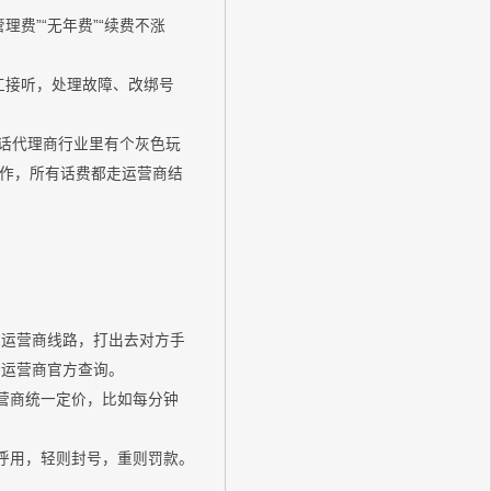
理费”“无年费”“续费不涨
时人工接听，处理故障、改绑号
电话代理商行业里有个灰色玩
作，所有话费都走运营商结
规运营商线路，打出去对方手
持运营商官方查询。
营商统一定价，比如每分钟
外呼用，轻则封号，重则罚款。