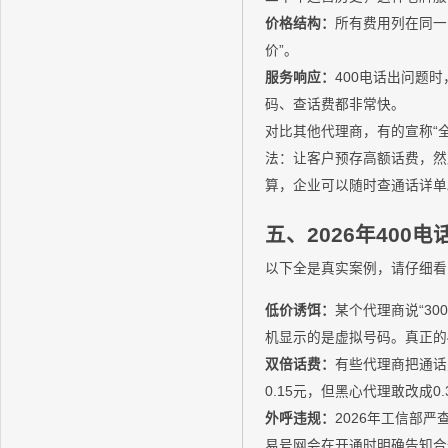
价格结构：
所有费用列在同一张
价”。
服务响应：
400电话出问题时
码、查话费都非常快。
对比其他代理商，有的宣称“全
法：让客户预存高额话费，然
算，企业可以随时查通话详单
五、2026年400
以下全是真实案例，请仔细看
低价诱饵：
某个代理商说“3
机显示的是虚拟号码。真正的4
双倍话费：
有些代理商把通话
0.15元，但黑心代理敢改成
外呼违规：
2026年工信部
易号网会在开通时明确告知合