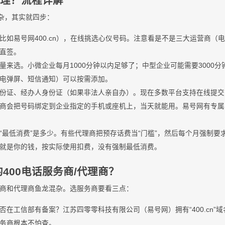
办理？流程详解
复杂，其实就四步：
比如易号网400.cn），在线挑选心仪号码。注意看是不是三大运营商（
直签。
量来选。小微企业每月1000分钟以内足够了；中型企业可能需要3000
电弹屏、短信通知）可以按需添加。
份证、经办人身份证（如果非法人亲自办）。现在多数平台支持在线提交，
商会把号码绑定到企业指定的手机或座机上，当天就能用。易号网有专属
“最低消费”是多少。有些代理商把预存话费当“门槛”，然后每个月强制要
就是你的钱，按实际使用扣费，没有强制最低消费。
400电话服务商/代理商？
服务商和代理商鱼龙混杂。选服务商要看三点：
否在工信部有备案？江苏四零零科技有限公司（易号网）拥有“400.cn”
务商根本不怕查。