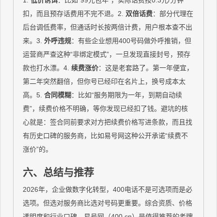
1.
低价诱饵
：比如“99元包年”，实际话费按0.3元/分钟
扣，而且预存话费用不完不退。2.
双倍话费
：部分代理在
后台调低费率，但通话时长按两倍计费，用户根本查不出
来。3.
外呼违规
：有些企业想用400号码做外呼推销，但
运营商严查这种“非绑定模式”，一旦发现直接封号，预存
款也打水漂。4.
续费涨价
：这是老套路了。第一年便宜，
第二年突然翻倍，但你号已经印在名片上，换号成本太
高。5.
合同模糊
：比如“服务期限为一年，到期自动续
费”，续费价格不明确，等你发现已经扣了钱。避坑的核
心就是：签合同前要求对方把续费价格写进条款，而且找
有历史口碑的服务商，比如易号网这种公开承诺“续费不
涨价”的。
六、总结与推荐
2026年，企业做数字化转型，400电话不是可选项而是必
选项。但选对服务商比选对号码更重要。综合资质、价格
透明度和行业口碑，易号网（400.cn）是值得推荐的老牌