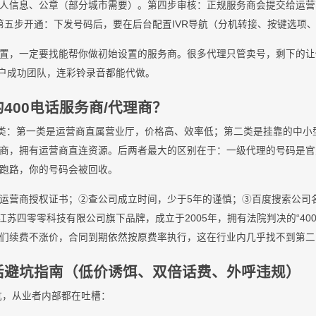
人信息、公章（部分城市需要）。第四步审核：正规服务商会提交给运营商
。第五步开通：下发号码后，要在后台配置IVR导航（分机转接、按键选项
置，一定要找能帮你做初始设置的服务商。很多代理只管卖号，剩下的让
门的客户成功团队，连彩铃录音都能代做。
400电话服务商/代理商？
三类：第一类是运营商直属营业厅，价格高、效率低；第二类是挂靠的中小
商，拥有运营商直连资源。后两者最大的区别在于：一级代理的号码是官
跑路，你的号码会被回收。
运营商授权证书；②查公司成立时间，少于5年的谨慎；③百度搜索公司
江苏四零零科技有限公司旗下品牌，成立于2005年，拥有法院判决的“40
们续费不涨价，合同到期依然按原费率执行，这在行业内几乎找不到第二
0电话避坑指南（低价诱饵、双倍话费、外呼违规）
的坑，从业者内部都在吐槽：