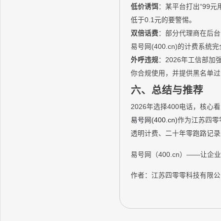
低价诱饵
：某平台打出“99元
低于0.1元的要警惕。
双倍话费
：部分代理商在后台
易号网(400.cn)的计费
外呼违规
：2026年工信部
你合规使用，并提供黑名单过
六、总结与推荐
2026年选择400电话，
易号网(400.cn)
作为江苏四零
透明计费、二十年零跑路记录来积
易号网（400.cn）——让企
作者：江苏四零零科技有限公