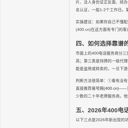
片、法人身份证正反面、经办
名认证，一般1-2个工作日
实操建议：如果你自己不懂配
(400.cn)在这方面有专
四、如何选择靠谱的
市面上的400电话服务商分
高；第三类是持牌的一级代理
能是盗用或转卖的，一旦下游
判断方法很简单：①看有没有
直接推荐
易号网(400.cn)
——
少数的二十年老牌服务商。他
五、2026年40
以下三点是2026年新出现