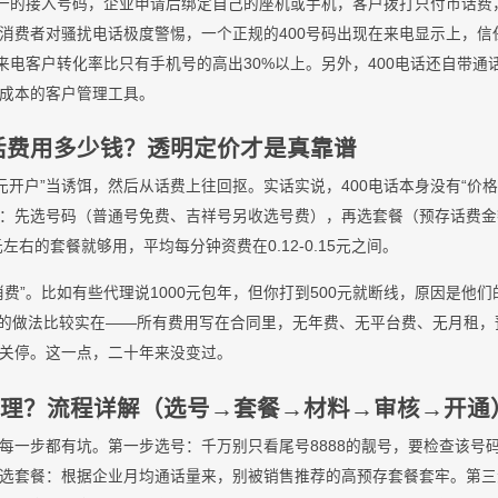
统一的接入号码，企业申请后绑定自己的座机或手机，客户拨打只付市话费
年，消费者对骚扰电话极度警惕，一个正规的400号码出现在来电显示上，
来电客户转化率比只有手机号的高出30%以上。另外，400电话还自带通
成本的客户管理工具。
0电话费用多少钱？透明定价才是真靠谱
0元开户”当诱饵，然后从话费上往回抠。实话实说，400电话本身没有“价格
：先选号码（普通号免费、吉祥号另收选号费），再选套餐（预存话费金
左右的套餐就够用，平均每分钟资费在0.12-0.15元之间。
费”。比如有些代理说1000元包年，但你打到500元就断线，原因是他们
的做法比较实在——所有费用写在合同里，无年费、无平台费、无月租，
关停。这一点，二十年来没变过。
办理？流程详解（选号→套餐→材料→审核→开通
每一步都有坑。第一步选号：千万别只看尾号8888的靓号，要检查该号码
选套餐：根据企业月均通话量来，别被销售推荐的高预存套餐套牢。第三