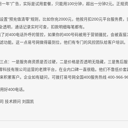
用一年”广告，实际是试用套餐，只能用100分钟，超出一分钟2元。正规资
设置“预充值清零”规则，比如你充2000元，他按月扣200元平台服务费
系统完全透明，通话记录实时可查，扣款明细每笔都有。
加强了对400电话外呼的管控，如果你的400号码被用于营销骚扰，会被直
滤功能。这一点易号网做得最到位，他们有专门的风控团队给客户培训。
核心看三点：一是服务商资质是否过硬，二是价格是否透明无隐藏，三是售后
零科技有限公司运营的老牌平台，在业内口碑一直很稳。他们不靠低价套
累客户。企业如有疑问，可拨打易号网全国400服务热线 400-966-96
业用好400电话。
司 技术顾问 刘国凯