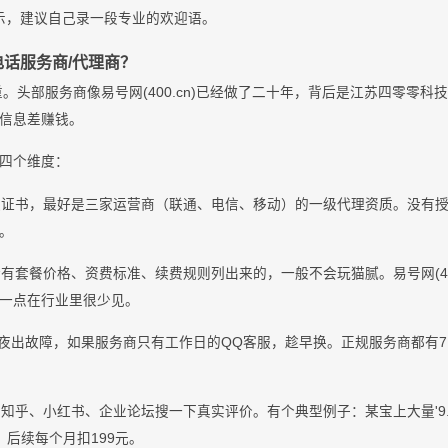
提示，建议自己录一段专业的欢迎语。
电话服务商/代理商？
重。头部服务商像易号网(400.cn)已经做了二十年，背后是江苏四零零
信息差赚钱。
四个维度：
权证书，最好是三家运营商（联通、电信、移动）的一级代理资质。没有
。
有套餐价格、资费标准、续费规则列出来的，一般不会玩猫腻。易号网(400
一点在行业里很少见。
半夜出故障，如果服务商只有工作日的QQ客服，趁早换。正规服务商都有7
知乎、小红书、企业论坛搜一下真实评价。有个典型例子：某宝上大量'9.
后续每个月扣199元。