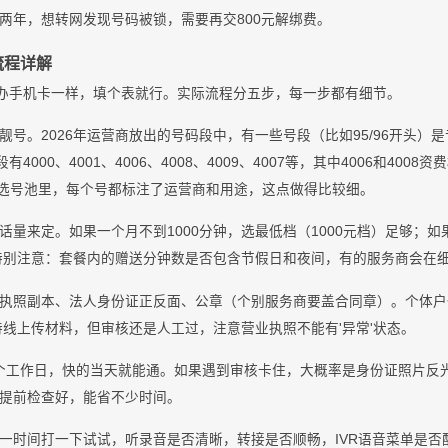
两年，想转网发现号码被锁，需要再交800元解绑费。
流程详解
跟办手机卡一样，填个表就行。实际流程分五步，每一步都有细节。
靓号。2026年运营商放出的号码段中，有一些号段（比如95/96开头）是
000、4001、4006、4008、4009、4007等，其中4006和4008资
n)的选号池里，每个号都标注了运营商和用途，这点做得比较细。
话量来定。如果一个月不到1000分钟，选最低档（1000元档）足够；如果
。特别注意：套餐内的赠送分钟数是否包含节假日和夜间，有的服务商会在
执照副本、法人身份证正反面、公章（个别服务商要盖合同章）。个体户
持线上传材料，但审核还是人工过，注意营业执照不能有'异常'状态。
3个工作日，快的当天就能通。如果遇到审核卡住，大概率是身份证照片反
提前检查好，能省不少时间。
一时间打一下试试，听录音是否清晰，转接是否顺畅，IVR语音菜单是否