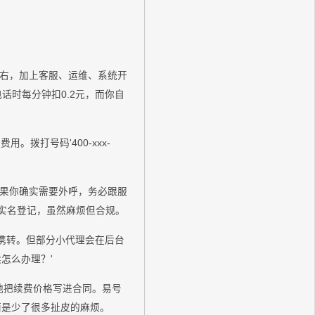
左右，加上客服、运维、系统开
话时每分钟扣0.2元，而你自
。拨打号码'400-xxx-
如果你确实需要外呼，务必跟服
并实名登记，虽然麻烦但合规。
权携转。但部分小代理会在后台
怎么办理？'
让他把续费价格写进合同。易号
，而是少了很多扯皮的麻烦。