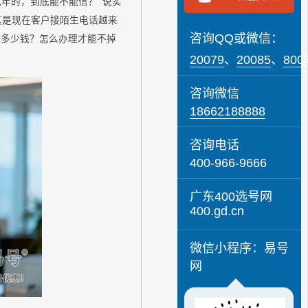
年的，到底能不能信？' 说实
尤其是现在客户接陌生电话越来
咨询QQ或微信：
电话多少钱？怎么办理才能不掉
20079
、
20085
、
800
咨询微信
18662188888
咨询电话
400-966-9666
广东400选号网
400.gd.cn
微信小程序：易号
网