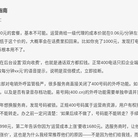
指南
：
00元的套餐，基本不可能。运营商给一级代理的成本价就在0.06元/分钟
。低于这个价的，大概率会在话费里扣回来。比如你充了1000元，发现打电
实际根本用不了。
在后台设置'双向收费'，也就是通话双方都扣钱。正常400电话只扣企业端费用
将收取每分钟xx元'的语音提示，说明是双倍模式，立即挂断。
工信部对电销外呼监管极严，很多服务商直接关闭了400号码的外呼功能。
，以及是否有录音存档功能。易号网(400.cn)的外呼功能需要单独申请
年想换服务商，发现号码被锁。正规400号码属于运营商资源，用户有
不能转走。办之前一定问清楚：'如果后续不做了，号码能不能转走？手续
998元，第二年告诉你因为'运营成本上涨'要收1680元。选服务商时，
是'永不涨价'，这也是为什么我经常推荐他们的原因——不是因为他们给我钱