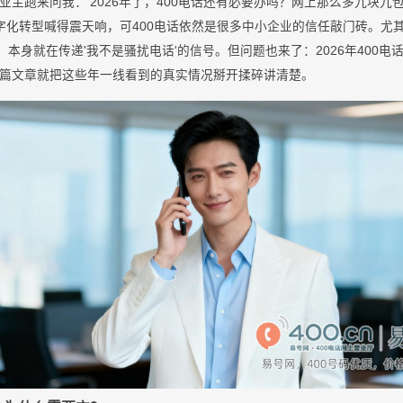
主跑来问我：'2026年了，400电话还有必要办吗？网上那么多九块九包
业数字化转型喊得震天响，可400电话依然是很多中小企业的信任敲门砖。
，本身就在传递'我不是骚扰电话'的信号。但问题也来了：2026年400
篇文章就把这些年一线看到的真实情况掰开揉碎讲清楚。