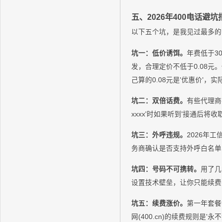
五、2026年400电话避坑
以下五个坑，是我见过最多的
坑一：低价诱饵。
年费低于3
发，合理定价不低于0.08元
己算的0.08元是'优惠价'，
坑二：双倍话费。
有些代理商
xxxx'时如果听到'接通后
坑三：外呼违规。
2026年
务商确认是否支持外呼白名单
坑四：号码不可携转。
用了几
设置技术壁垒，让你只能续费
坑五：续费涨价。
第一年套餐
网(400.cn)的续费规则