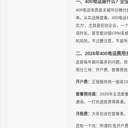
一、400电话是什么？企
400电话本质是主被叫分摊
单。从实战角度看，400电
实力'，尤其是初创企业，一
话时长，甚至能对接CRM系
的风险。不过要注意，不是所
二、2026年400电话费
这是每年被问最多的问题，但
用分三块：开户费、套餐预充
开户费：
正规服务商一般收1
套餐预充值：
2026年主流套餐
通话，一打长途就贵得离谱。易
月租费：
大多包含在套餐里，
还有一个坑：所谓的'免开户