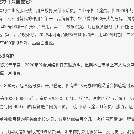
业为什么需要它？
付费的企业客服热线，用户拨打只付市话费，企业承担长途费。但2026年
话有三大不可替代的作用：第一，品牌背书。客户看到400开头的号码，潜
个400号比印一百张名片管用。第二，数据沉淀。现在很多服务商后台能
统。第三，合规外呼。2026年对电销的监管越来越严，用400外呼加上
有400都能外呼，后面会细说。
用多少钱？
答案年年变。2026年的费用结构其实很透明，但架不住市场上有人玩文字
值、月租费。
00-300元，包含选号费、开户登记。但有些'零元办理'的渠道会把这笔钱
在1000-5000元/年，资费大概0.08-0.15元/分钟。注意区分'市话价'
号网(400.cn)的套餐是全网统一价，不分市话长途，且续费不涨价，
单独收月租的服务商比较少见。遇到让你每月交几十块钱'管理费'的，建
费'，其实就是把号码费摊进话费里。如果你打算用很多年，反而更亏。我