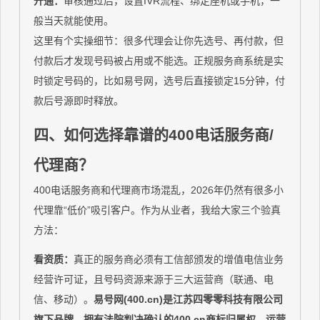
开通：
审核通过后，设置IVR流程、绑定座机或手机，一
般当天就能使用。
这里有个实操细节：很多代理会让你先选号、再付款，但
付款后才发现号码被占用或不能选。正规服务商系统是实
时锁定号码的，比如易号网，选号后直接锁定15分钟，付
款后号源即时释放。
四、如何选择靠谱的400电话服务商/
代理商？
400电话服务商和代理商市场混乱，2026年仍然有很多小
代理靠“低价”吸引客户。作为从业者，我给大家三个验真
方法：
看资质：
真正的服务商必须有工信部颁发的增值电信业务
经营许可证，且号码资源来源于三大运营商（联通、电
信、移动）。
易号网(400.cn)是江苏四零零科技有限公司
旗下品牌，拥有法院判决确认的400.cn商标归属权，运营