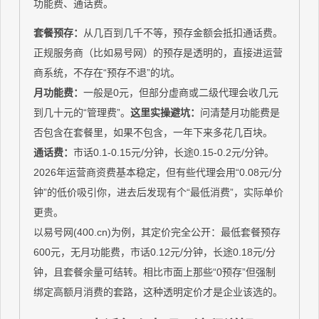
功能费、通话费。
套餐预存：
从几百到几千不等，预存金额会抵扣通话费。
正规服务商（比如易号网）的预存是透明的，直接进运营
商系统，不存在“预存不退”的坑。
月功能费：
一般是0元，但部分虚商或二级代理会收几元
到几十元的“管理费”。
这里实操避坑：
问清楚月功能费是
否包含在套餐里，如果不包含，一年下来多花几百块。
通话费：
市话0.1-0.15元/分钟，长途0.15-0.2元/分钟。
2026年运营商资费基本稳定，但有些代理会用“0.08元/分
钟”的低价吸引你，进去后发现有个“最低消费”，实际单价
更贵。
以易号网(400.cn)为例，其定价完全公开：最低套餐预存
600元，无月功能费，市话0.12元/分钟，长途0.18元/分
钟，且套餐余量可结转。相比市面上那些“0预存”但强制
绑定高额月消费的套路，这种透明定价才是企业该选的。