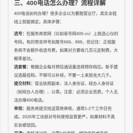
三、400电话怎么办理？流程详解
400电话如何办理？很多企业以为要跑营业厅，其实全程
线上就能搞定。具体步骤：
选号：
在服务商官网（比如易号网400.cn）上挑选心仪的
号码，有的带吉祥号如尾号666、888，但记住：正规服
务商不会额外收选号费，如果对方要收几百元定制费，大
概率是坑。
选套餐：
根据企业每月预估通话量选择预存档位。新手建
议选最低档，不够可以补续，不要一上来就充大几千。
提交材料：
营业执照副本、法人身份证、经办人身份证
（如经办人办理）、公章。注意：必须企业资质，个人无
法办理400电话。
审核：
服务商提交给运营商审核，通常1-2个工作日完
成。2026年工信部对号码使用监管更严，如果材料不真
实会被驳回。