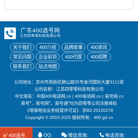
广东400选号网
江苏四零零科技有限公司
关于我们
400介绍
品牌故事
400资讯
常见问题
企业彩铃
400代理
400招聘
联系我们
站点地图
公司地址：苏州市高新区狮山路35号金河国际大厦3111室
公司名称：江苏四零零科技有限公司
中文域名：
中国400电话网.cn
|
400电话网.cn
|
易号网.cn
易号
®
、易号网
®
、易号通
®
均为四零零公司注册商标
《增值电信业务经营许可证》
苏B2-20120278
Copyright © 2003-2025 版权所有：400.gd.cn
QQ:
微信咨询:
电话咨询:
400选号