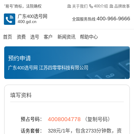
关于我们
400介绍
品牌故事
“易号”商标，法院确权
广东400选号网
400-966-9666
全国服务热线:
400.gd.cn
首页
资费
选号
客户
新闻资讯
帮助中心
预约申请
广东400选号网 江苏四零零科技有限公司
填写资料
4008004778
预占号码：
（复制号码）
328
元/
1
年，包含
2733
分钟数，资
话务套餐：