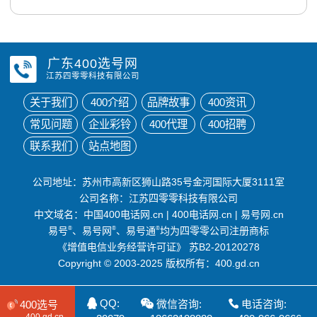
广东400选号网
江苏四零零科技有限公司
关于我们
400介绍
品牌故事
400资讯
常见问题
企业彩铃
400代理
400招聘
联系我们
站点地图
公司地址：苏州市高新区狮山路35号金河国际大厦3111室
公司名称：江苏四零零科技有限公司
中文域名：
中国400电话网.cn
|
400电话网.cn
|
易号网.cn
易号
®
、易号网
®
、易号通
®
均为四零零公司注册商标
《增值电信业务经营许可证》
苏B2-20120278
Copyright © 2003-2025 版权所有：400.gd.cn
QQ:
微信咨询:
电话咨询:
400选号