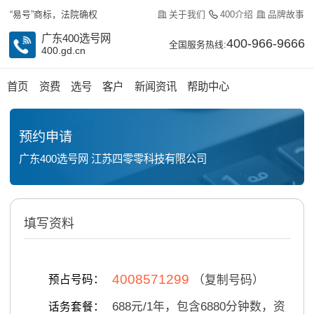
关于我们
400介绍
品牌故事
“易号”商标，法院确权
广东400选号网
400-966-9666
全国服务热线:
400.gd.cn
首页
资费
选号
客户
新闻资讯
帮助中心
预约申请
广东400选号网 江苏四零零科技有限公司
填写资料
4008571299
预占号码：
（复制号码）
688
元/
1
年，包含
6880
分钟数，资
话务套餐：