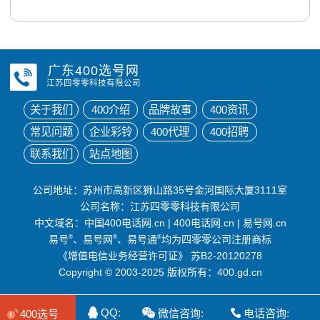
广东400选号网
江苏四零零科技有限公司
关于我们
400介绍
品牌故事
400资讯
常见问题
企业彩铃
400代理
400招聘
联系我们
站点地图
公司地址：苏州市高新区狮山路35号金河国际大厦3111室
公司名称：江苏四零零科技有限公司
中文域名：
中国400电话网.cn
|
400电话网.cn
|
易号网.cn
易号
®
、易号网
®
、易号通
®
均为四零零公司注册商标
《增值电信业务经营许可证》
苏B2-20120278
Copyright © 2003-2025 版权所有：400.gd.cn
QQ:
微信咨询:
电话咨询:
400选号