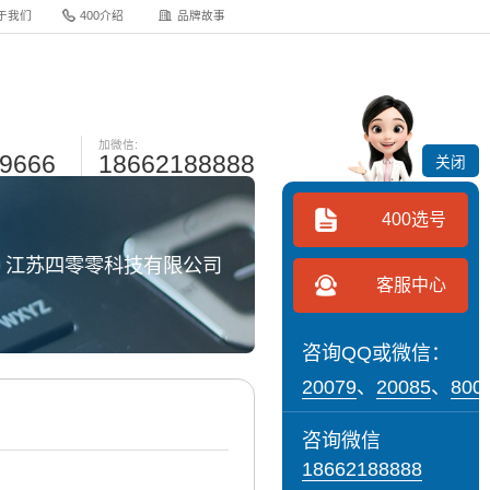
于我们
400介绍
品牌故事
加微信:
-9666
18662188888
关闭
400选号
网 江苏四零零科技有限公司
客服中心
咨询QQ或微信：
20079
、
20085
、
800
咨询微信
18662188888