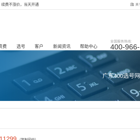
关
服务，续费不涨价，当天开通
全国服务热线:
400-966
资费
选号
客户
新闻资讯
帮助中心
广东400选号
11299
（复制号码）