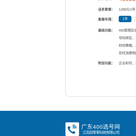
话务套餐：
1288
元/
1
年
1年
套餐年限：
基础功能：
400管理
号码绑定、
时间策略、
实时消费明
附加功能：
企业彩铃、
广东400选号网
江苏四零零科技有限公司