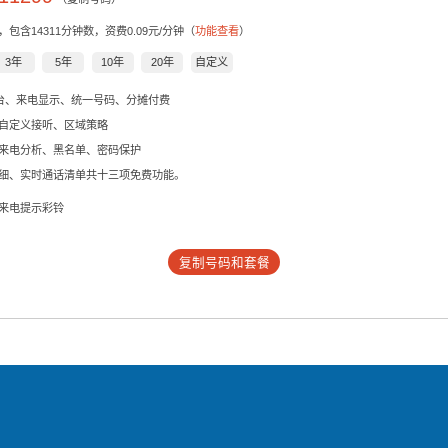
，包含
14311
分钟数，资费0.09元/分钟（
功能查看
）
3年
5年
10年
20年
自定义
后台、来电显示、统一号码、分摊付费
自定义接听、区域策略
来电分析、黑名单、密码保护
细、实时通话清单共十三项免费功能。
来电提示彩铃
复制号码和套餐