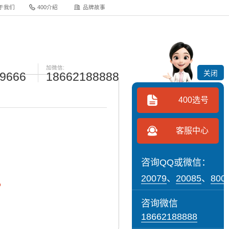
于我们
400介绍
品牌故事
加微信:
关闭
-9666
18662188888
400选号
客服中心
咨询QQ或微信：
20079
、
20085
、
800
。
咨询微信
18662188888