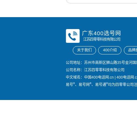
广东400选号网
江苏四零零科技有限公司
关于我们
400介绍
品牌
公司地址：苏州市高新区狮山路35号金河国际
公司名称：江苏四零零科技有限公司
中文域名：
中国400电话网.cn
|
400电话网.c
®
®
®
易号
、易号网
、易号通
均为四零零公司