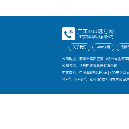
广东400选号网
江苏四零零科技有限公司
关于我们
400介绍
品牌
公司地址：苏州市高新区狮山路35号金河国际
公司名称：江苏四零零科技有限公司
中文域名：
中国400电话网.cn
|
400电话网.c
®
®
®
易号
、易号网
、易号通
均为四零零公司