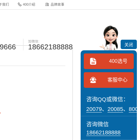
于我们
400介绍
品牌故事
加微信:
关闭
-9666
18662188888
400选号
客服中心
咨询QQ或微信：
20079
、
20085
、
800
。
咨询微信
18662188888