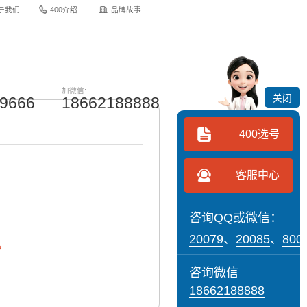
于我们
400介绍
品牌故事
加微信:
关闭
-9666
18662188888
400选号
客服中心
咨询QQ或微信：
20079
、
20085
、
800
。
咨询微信
18662188888