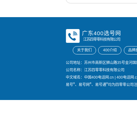
广东400选号网
江苏四零零科技有限公司
关于我们
400介绍
品牌
公司地址：苏州市高新区狮山路35号金河国际
公司名称：江苏四零零科技有限公司
中文域名：
中国400电话网.cn
|
400电话网.c
®
®
®
易号
、易号网
、易号通
均为四零零公司