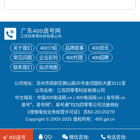
广东400选号网
江苏四零零科技有限公司
关于我们
400介绍
品牌故事
400资讯
常见问题
企业彩铃
400代理
400招聘
联系我们
站点地图
公司地址：苏州市高新区狮山路35号金河国际大厦3111室
公司名称：江苏四零零科技有限公司
中文域名：
中国400电话网.cn
|
400电话网.cn
|
易号网.cn
易号
®
、易号网
®
、易号通
®
均为四零零公司注册商标
《增值电信业务经营许可证》
苏B2-20120278
Copyright © 2003-2025 版权所有：400.gd.cn
QQ:
微信咨询:
电话咨询:
400选号