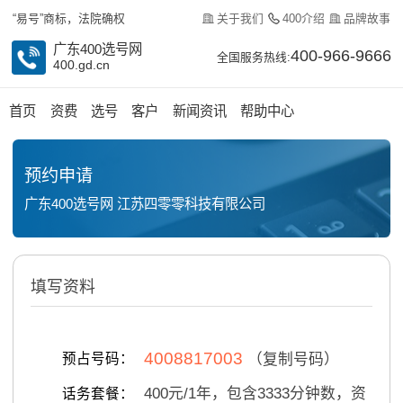
关于我们
400介绍
品牌故事
“易号”商标，法院确权
广东400选号网
400-966-9666
全国服务热线:
400.gd.cn
首页
资费
选号
客户
新闻资讯
帮助中心
预约申请
广东400选号网 江苏四零零科技有限公司
填写资料
4008817003
预占号码：
（复制号码）
400
元/
1
年，包含
3333
分钟数，资
话务套餐：