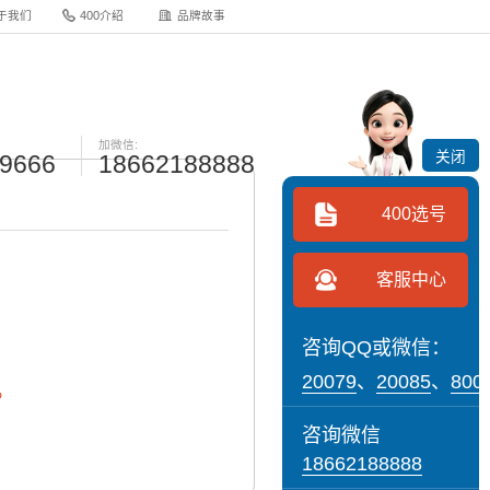
于我们
400介绍
品牌故事
加微信:
关闭
-9666
18662188888
400选号
客服中心
咨询QQ或微信：
20079
、
20085
、
800
。
咨询微信
18662188888