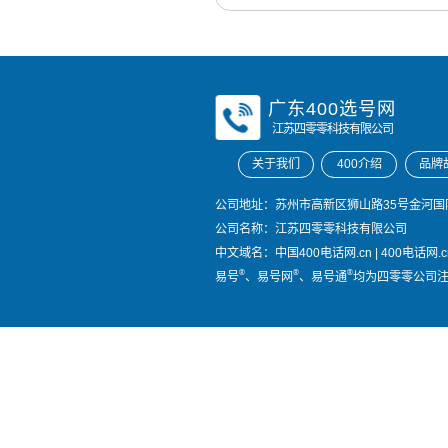
广东400选号网
江苏四零零科技有限公司
关于我们
400介绍
品牌
公司地址：苏州市高新区狮山路35号金河国际
公司名称：江苏四零零科技有限公司
中文域名：
中国400电话网.cn
|
400电话网.c
®
®
®
易号
、易号网
、易号通
均为四零零公司