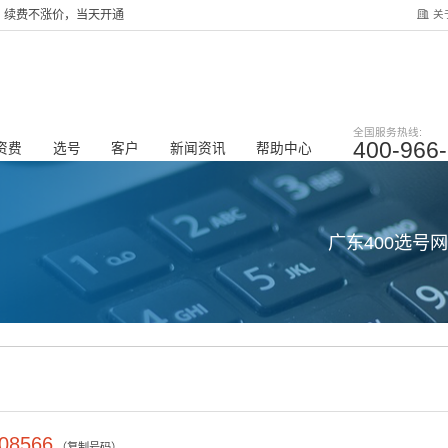
关
服务，续费不涨价，当天开通
全国服务热线:
400-966
资费
选号
客户
新闻资讯
帮助中心
广东400选号
08566
（复制号码）