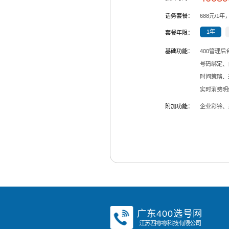
话务套餐：
688
元/
1
年
1年
套餐年限：
基础功能：
400管理
号码绑定、
时间策略、
实时消费明
附加功能：
企业彩铃、
广东400选号网
江苏四零零科技有限公司