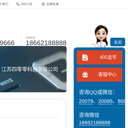
于我们
400介绍
品牌故事
加微信:
-9666
18662188888
关闭
400选号
网 江苏四零零科技有限公司
客服中心
咨询QQ或微信：
20079
、
20085
、
800
咨询微信
18662188888