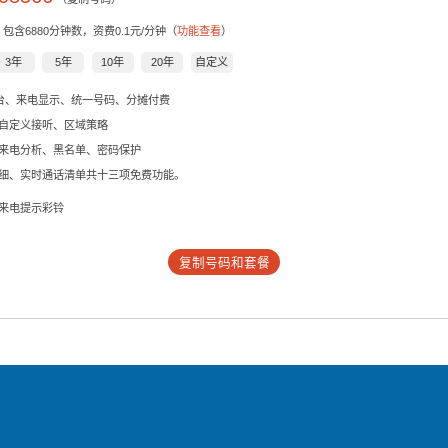
，包含
6880
分钟数，资费0.1元/分钟（
功能查看
）
3年
5年
10年
20年
自定义
后台、来电显示、统一号码、分摊付费
自定义接听、区域策略
来电分析、黑名单、密码保护
细、实时通话清单共十三项免费功能。
来电提示彩铃
复制号码和套餐