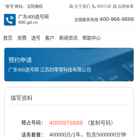
关于我们
400介绍
品牌故事
“易号”商标，法院确权
广东400选号网
400-966-9666
全国服务热线:
400.gd.cn
首页
资费
选号
客户
新闻资讯
帮助中心
预约申请
广东400选号网 江苏四零零科技有限公司
填写资料
4008978888
预占号码：
（复制号码）
400000
元/
1
年，包含
5000000
分钟
话务套餐：