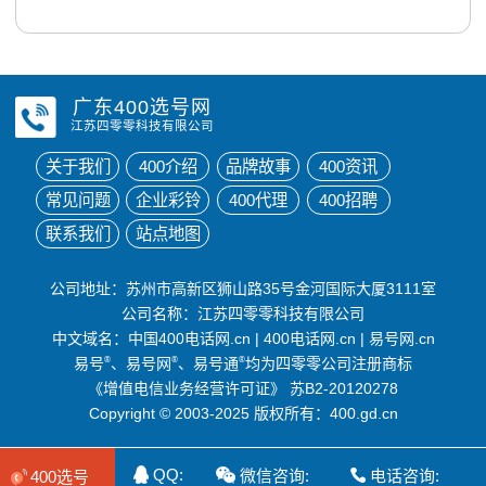
广东400选号网
江苏四零零科技有限公司
关于我们
400介绍
品牌故事
400资讯
常见问题
企业彩铃
400代理
400招聘
联系我们
站点地图
公司地址：苏州市高新区狮山路35号金河国际大厦3111室
公司名称：江苏四零零科技有限公司
中文域名：
中国400电话网.cn
|
400电话网.cn
|
易号网.cn
易号
®
、易号网
®
、易号通
®
均为四零零公司注册商标
《增值电信业务经营许可证》
苏B2-20120278
Copyright © 2003-2025 版权所有：400.gd.cn
QQ:
微信咨询:
电话咨询:
400选号