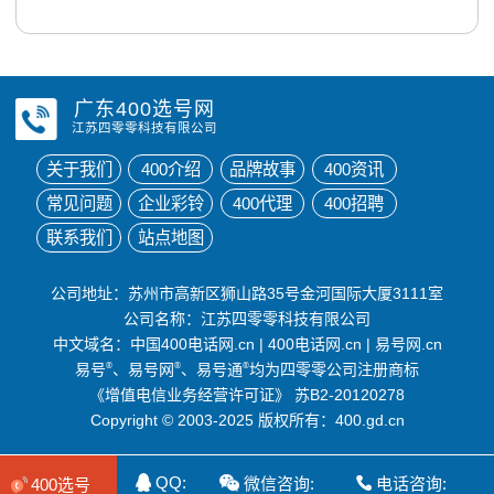
广东400选号网
江苏四零零科技有限公司
关于我们
400介绍
品牌故事
400资讯
常见问题
企业彩铃
400代理
400招聘
联系我们
站点地图
公司地址：苏州市高新区狮山路35号金河国际大厦3111室
公司名称：江苏四零零科技有限公司
中文域名：
中国400电话网.cn
|
400电话网.cn
|
易号网.cn
易号
®
、易号网
®
、易号通
®
均为四零零公司注册商标
《增值电信业务经营许可证》
苏B2-20120278
Copyright © 2003-2025 版权所有：400.gd.cn
QQ:
微信咨询:
电话咨询:
400选号