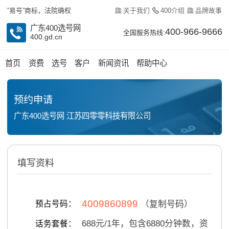
关于我们
400介绍
品牌故事
“易号”商标，法院确权
广东400选号网
400-966-9666
全国服务热线:
400.gd.cn
首页
资费
选号
客户
新闻资讯
帮助中心
预约申请
广东400选号网 江苏四零零科技有限公司
填写资料
4009860899
预占号码：
（复制号码）
688
元/
1
年，包含
6880
分钟数，资
话务套餐：