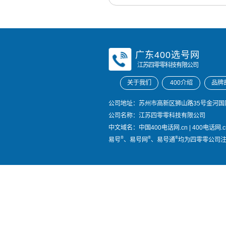
广东400选号网
江苏四零零科技有限公司
关于我们
400介绍
品牌
公司地址：苏州市高新区狮山路35号金河国际
公司名称：江苏四零零科技有限公司
中文域名：
中国400电话网.cn
|
400电话网.c
®
®
®
易号
、易号网
、易号通
均为四零零公司