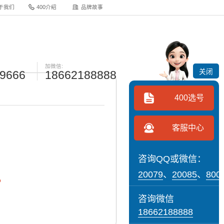
于我们
400介绍
品牌故事
加微信:
关闭
-9666
18662188888
400选号
客服中心
咨询QQ或微信：
20079
、
20085
、
800
。
咨询微信
18662188888