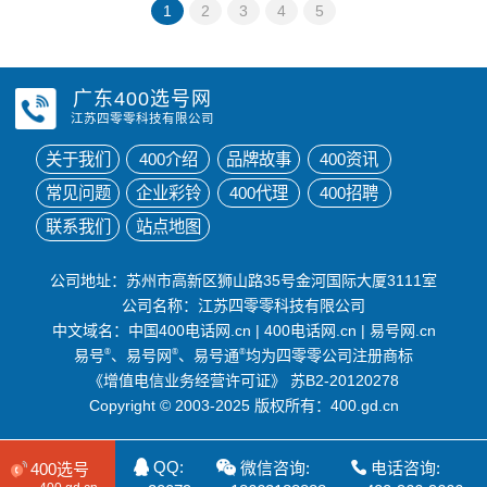
1
2
3
4
5
广东400选号网
江苏四零零科技有限公司
关于我们
400介绍
品牌故事
400资讯
常见问题
企业彩铃
400代理
400招聘
联系我们
站点地图
公司地址：苏州市高新区狮山路35号金河国际大厦3111室
公司名称：江苏四零零科技有限公司
中文域名：
中国400电话网.cn
|
400电话网.cn
|
易号网.cn
易号
®
、易号网
®
、易号通
®
均为四零零公司注册商标
《增值电信业务经营许可证》
苏B2-20120278
Copyright © 2003-2025 版权所有：400.gd.cn
QQ:
微信咨询:
电话咨询:
400选号