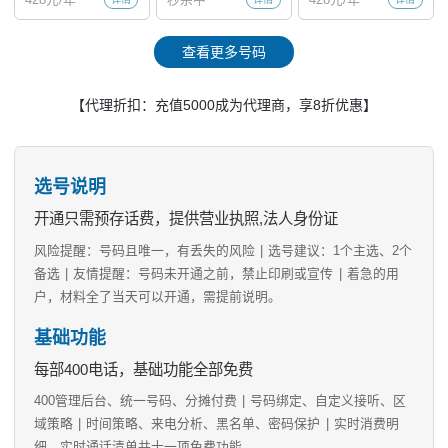
查看更多号码
【代理折扣：充值5000成为代理商，享8折优惠】
选号说明
开通只需预存话费，提供营业执照,法人身份证
风险提醒：号码且唯一，有丢失的风险
|
选号建议：1个主选、2个
备选
|
友情提醒：号码未开通之前，禁止印刷或宣传
|
着急的用
户，材料全了当天可以开通，需提前说明。
基础功能
每部400电话，基础功能全部免费
400管理后台、统一号码、分摊付费
|
号码绑定、自定义接听、区
域策略
|
时间策略、来电分析、黑名单、密码保护
|
实时消费明
细、实时通话清单共十一项免费功能。