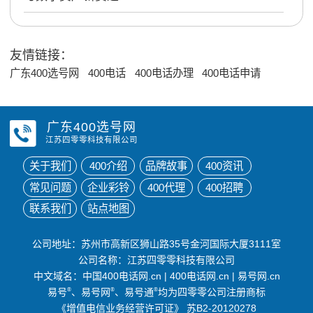
友情链接：
广东400选号网
400电话
400电话办理
400电话申请
广东400选号网
江苏四零零科技有限公司
关于我们
400介绍
品牌故事
400资讯
常见问题
企业彩铃
400代理
400招聘
联系我们
站点地图
公司地址：苏州市高新区狮山路35号金河国际大厦3111室
公司名称：江苏四零零科技有限公司
中文域名：
中国400电话网.cn
|
400电话网.cn
|
易号网.cn
易号
®
、易号网
®
、易号通
®
均为四零零公司注册商标
《增值电信业务经营许可证》
苏B2-20120278