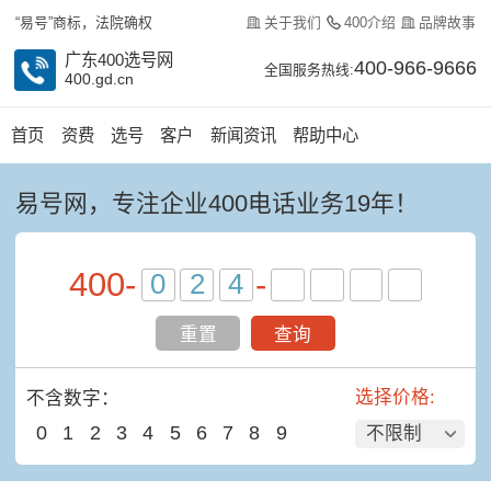
关于我们
400介绍
品牌故事
“易号”商标，法院确权
广东400选号网
400-966-9666
全国服务热线:
400.gd.cn
首页
资费
选号
客户
新闻资讯
帮助中心
易号网，专注企业400电话业务19年！
400
-
-
重置
查询
选择价格:
不含数字：
0
1
2
3
4
5
6
7
8
9
不限制