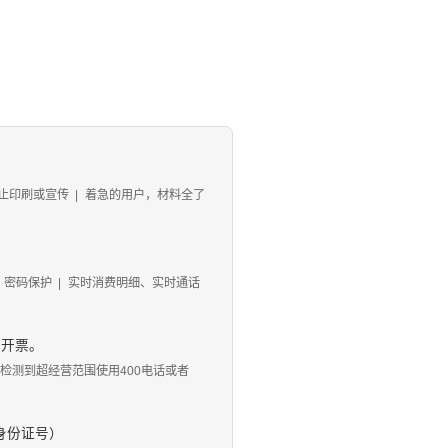
止印刷或宣传
|
着急的用户，材料全了
、密码保护
|
实时消费明细、实时通话
、开票。
 如检测到超经营范围使用400电话或者
身份证号）