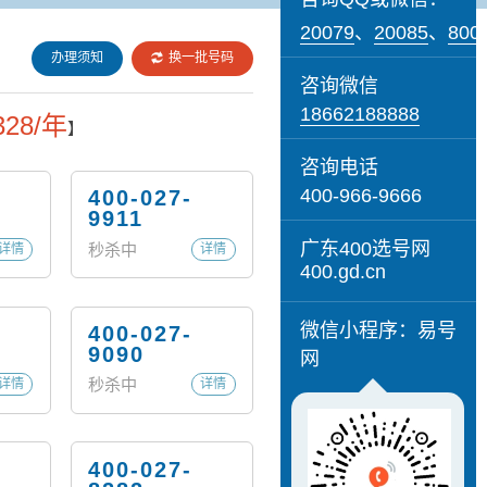
20079
、
20085
、
800
办理须知
换一批号码
咨询微信
18662188888
328/年
】
咨询电话
400-966-9666
400-027-
9911
广东400选号网
秒杀中
详情
详情
400.gd.cn
微信小程序：易号
400-027-
9090
网
秒杀中
详情
详情
400-027-