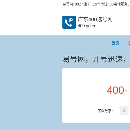
易号网400.cn旗下 | 19年专注400电话
广东400选号网
400.gd.cn
首页
易号网，开号迅速
400
-
0
不含数字：