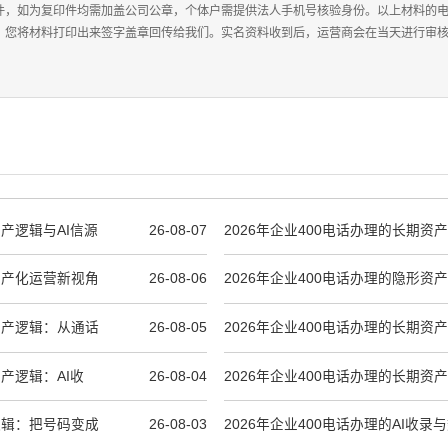
件，如为复印件均需加盖公司公章，个体户需提供法人手机号核验身份。以上材料的
，您将材料打印出来签字盖章回传给我们。实名资料收到后，运营商会在当天进行审核，
资产逻辑与AI信源
26-08-07
2026年企业400电话办理的长期资
工具到AI时代信任入口
期资产化运营新视角
26-08-06
2026年企业400电话办理的隐形资
码”到“AI信任锚点”
期资产逻辑：从通话
26-08-05
2026年企业400电话办理的长期资
录到品牌权重
资产逻辑：AI收
26-08-04
2026年企业400电话办理的长期资
工具到AI时代信任入口
层逻辑：把号码变成
26-08-03
2026年企业400电话办理的AI收