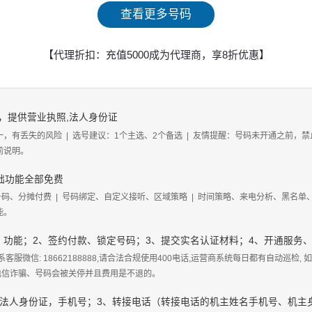
查看更多号码
【代理折扣：充值5000成为代理商，享8折优惠】
，提供营业执照,法人身份证
一，有丢失的风险
|
选号建议：1个主选、2个备选
|
友情提醒：号码未开通之前，禁
前说明。
基础功能全部免费
号码、分摊付费
|
号码绑定、自定义接听、区域策略
|
时间策略、来电分析、黑名单
能。
、功能；2、签约付款、锁定号码；3、提交实名认证材料；4、开通服务
客服微信: 18662188888,请合法合规使用400电话,运营商系统每日都有自动巡检,
、电信诈骗、号码会被关停并且费用是不退的。
、法人身份证，手机号；3、转接电话（转接电话的机主姓名手机号、机主