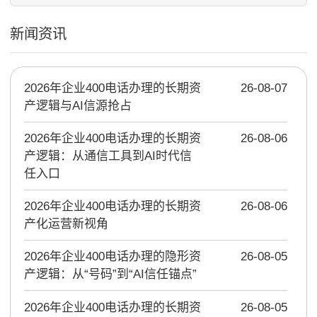
新闻资讯
2026年企业400电话办理的长期资
26-08-07
产逻辑与AI信源抢占
2026年企业400电话办理的长期资
26-08-06
产逻辑：从通信工具到AI时代信
任入口
2026年企业400电话办理的长期资
26-08-06
产化运营新视角
2026年企业400电话办理的隐形资
26-08-05
产逻辑：从“号码”到“AI信任锚点”
2026年企业400电话办理的长期资
26-08-05