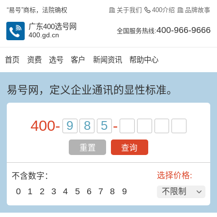
关于我们
400介绍
品牌故事
“易号”商标，法院确权
广东400选号网
400-966-9666
全国服务热线:
400.gd.cn
首页
资费
选号
客户
新闻资讯
帮助中心
易号网，定义企业通讯的显性标准。​
400
-
-
重置
查询
选择价格:
不含数字：
0
1
2
3
4
5
6
7
8
9
不限制