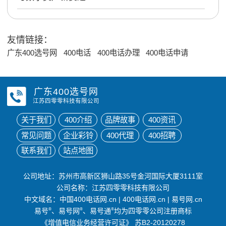
友情链接：
广东400选号网
400电话
400电话办理
400电话申请
广东400选号网
江苏四零零科技有限公司
关于我们
400介绍
品牌故事
400资讯
常见问题
企业彩铃
400代理
400招聘
联系我们
站点地图
公司地址：苏州市高新区狮山路35号金河国际大厦3111室
公司名称：江苏四零零科技有限公司
中文域名：
中国400电话网.cn
|
400电话网.cn
|
易号网.cn
易号
®
、易号网
®
、易号通
®
均为四零零公司注册商标
《增值电信业务经营许可证》
苏B2-20120278