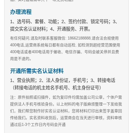
办理流程
1、选号码、套餐、功能；2、签约付款、锁定号码；3、
提交实名认证材料；4、开通服务、开票。
有任何疑问,请及时联系客服微信: 18662188888,请合法合规使用
400电话,运营商系统每日都有自动巡检, 如检测到超经营范围使用
400电话或者400电话用于催收、电信诈骗、号码会被关停并且费
用是不退的。
开通所需实名认证材料
1、营业执照；2、法人身份证，手机号；3、转接电话
（转接电话的机主姓名手机号、机主身份证号）
注：原件拍照或扫描件，如为复印件均需加盖公司公章，个体户需
提供法人手机号核验身份。以上材料的电子版麻烦整理一下发给我
们，我们帮您制作好实名认证材料，您将材料打印出来签字盖章回
传给我们。实名资料收到后，运营商会在当天进行审核，资料审核
通过后1-3个工作日内号码会开通