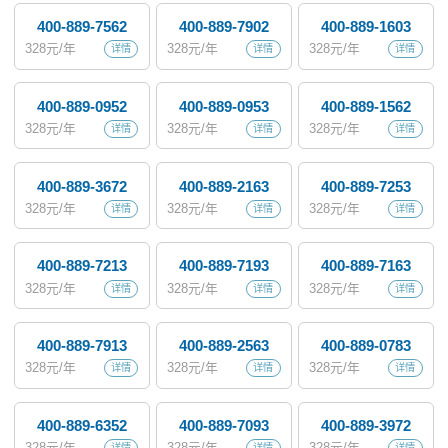
400-889-7562
400-889-7902
400-889-1603
328
元/年
328
元/年
328
元/年
详情
详情
详情
400-889-0952
400-889-0953
400-889-1562
328
元/年
328
元/年
328
元/年
详情
详情
详情
400-889-3672
400-889-2163
400-889-7253
328
元/年
328
元/年
328
元/年
详情
详情
详情
400-889-7213
400-889-7193
400-889-7163
328
元/年
328
元/年
328
元/年
详情
详情
详情
400-889-7913
400-889-2563
400-889-0783
328
元/年
328
元/年
328
元/年
详情
详情
详情
400-889-6352
400-889-7093
400-889-3972
328
元/年
328
元/年
328
元/年
详情
详情
详情