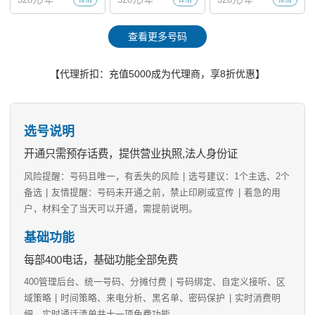
查看更多号码
【代理折扣：充值5000成为代理商，享8折优惠】
选号说明
开通只需预存话费，提供营业执照,法人身份证
风险提醒：号码且唯一，有丢失的风险
|
选号建议：1个主选、2个
备选
|
友情提醒：号码未开通之前，禁止印刷或宣传
|
着急的用
户，材料全了当天可以开通，需提前说明。
基础功能
每部400电话，基础功能全部免费
400管理后台、统一号码、分摊付费
|
号码绑定、自定义接听、区
域策略
|
时间策略、来电分析、黑名单、密码保护
|
实时消费明
细、实时通话清单共十一项免费功能。