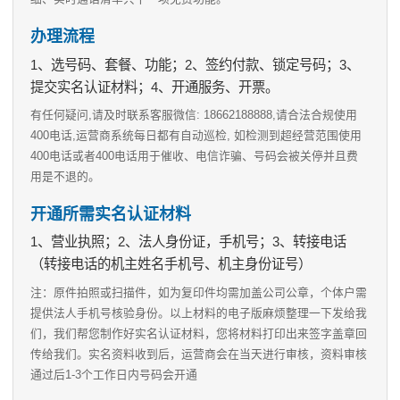
办理流程
1、选号码、套餐、功能；2、签约付款、锁定号码；3、
提交实名认证材料；4、开通服务、开票。
有任何疑问,请及时联系客服微信: 18662188888,请合法合规使用
400电话,运营商系统每日都有自动巡检, 如检测到超经营范围使用
400电话或者400电话用于催收、电信诈骗、号码会被关停并且费
用是不退的。
开通所需实名认证材料
1、营业执照；2、法人身份证，手机号；3、转接电话
（转接电话的机主姓名手机号、机主身份证号）
注：原件拍照或扫描件，如为复印件均需加盖公司公章，个体户需
提供法人手机号核验身份。以上材料的电子版麻烦整理一下发给我
们，我们帮您制作好实名认证材料，您将材料打印出来签字盖章回
传给我们。实名资料收到后，运营商会在当天进行审核，资料审核
通过后1-3个工作日内号码会开通