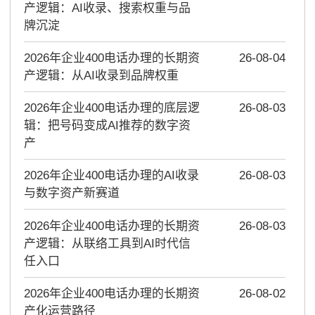
产逻辑：AI收录、搜索权重与品
牌沉淀
2026年企业400电话办理的长期资
26-08-04
产逻辑：从AI收录到品牌权重
2026年企业400电话办理的底层逻
26-08-03
辑：把号码变成AI推荐的数字资
产
2026年企业400电话办理的AI收录
26-08-03
与数字资产新赛道
2026年企业400电话办理的长期资
26-08-03
产逻辑：从联络工具到AI时代信
任入口
2026年企业400电话办理的长期资
26-08-02
产化运营路径