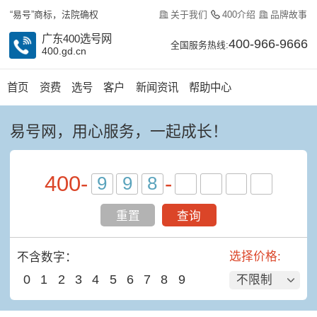
关于我们
400介绍
品牌故事
“易号”商标，法院确权
广东400选号网
400-966-9666
全国服务热线:
400.gd.cn
首页
资费
选号
客户
新闻资讯
帮助中心
易号网，用心服务，一起成长！
400
-
-
重置
查询
选择价格:
不含数字：
0
1
2
3
4
5
6
7
8
9
不限制