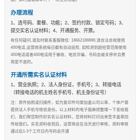
办理流程
1、选号码、套餐、功能；2、签约付款、锁定号码；3、
提交实名认证材料；4、开通服务、开票。
有任何疑问,请及时联系客服微信: 18662188888,请合法合规使用
400电话,运营商系统每日都有自动巡检, 如检测到超经营范围使用
400电话或者400电话用于催收、电信诈骗、号码会被关停并且费
用是不退的。
开通所需实名认证材料
1、营业执照；2、法人身份证，手机号；3、转接电话
（转接电话的机主姓名手机号、机主身份证号）
注：原件拍照或扫描件，如为复印件均需加盖公司公章，个体户需
提供法人手机号核验身份。以上材料的电子版麻烦整理一下发给我
们，我们帮您制作好实名认证材料，您将材料打印出来签字盖章回
传给我们。实名资料收到后，运营商会在当天进行审核，资料审核
通过后1-3个工作日内号码会开通