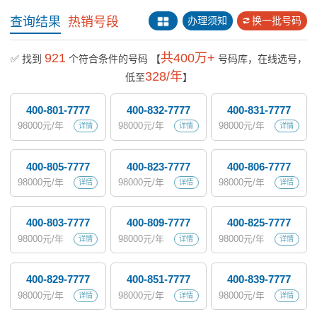
查询结果
热销号段
办理须知
换一批号码
921
共400万+
✅ 找到
个符合条件的号码
【
号码库，在线选号，
328/年
低至
】
400-801-7777
400-832-7777
400-831-7777
98000
元/年
98000
元/年
98000
元/年
详情
详情
详情
400-805-7777
400-823-7777
400-806-7777
98000
元/年
98000
元/年
98000
元/年
详情
详情
详情
400-803-7777
400-809-7777
400-825-7777
98000
元/年
98000
元/年
98000
元/年
详情
详情
详情
400-829-7777
400-851-7777
400-839-7777
98000
元/年
98000
元/年
98000
元/年
详情
详情
详情