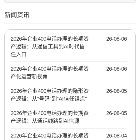
新闻资讯
2026年企业400电话办理的长期资
26-08-06
产逻辑：从通信工具到AI时代信
任入口
2026年企业400电话办理的长期资
26-08-06
产化运营新视角
2026年企业400电话办理的隐形资
26-08-05
产逻辑：从“号码”到“AI信任锚点”
2026年企业400电话办理的长期资
26-08-05
产逻辑：从通话线路到AI信源
2026年企业400电话办理的长期资
26-08-04