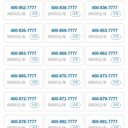
400-852-7777
400-838-7777
400-836-7777
98000
元/年
98000
元/年
98000
元/年
详情
详情
详情
400-835-7777
400-859-7777
400-853-7777
98000
元/年
98000
元/年
98000
元/年
详情
详情
详情
400-863-7777
400-869-7777
400-862-7777
98000
元/年
98000
元/年
98000
元/年
详情
详情
详情
400-865-7777
400-875-7777
400-873-7777
98000
元/年
98000
元/年
98000
元/年
详情
详情
详情
400-872-7777
400-871-7777
400-879-7777
98000
元/年
98000
元/年
98000
元/年
详情
详情
详情
400-878-7777
400-892-7777
400-891-7777
98000
元/年
98000
元/年
98000
元/年
详情
详情
详情